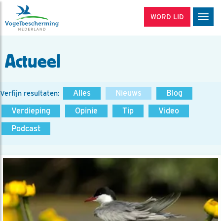
WORD LID
Men
Actueel
Alles
Nieuws
Blog
Verfijn resultaten:
Verdieping
Opinie
Tip
Video
Podcast