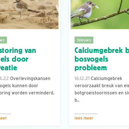
ws
Nieuws
storing van
Calciumgebrek b
els door
bosvogels
reatie
probleem
4.22
Overlevingskansen
16.12.21
Calciumgebrek
ogels kunnen door
veroorzaakt breuk van ei
oring worden verminderd.
botgroeistoornissen en sl
b..
meer
lees meer