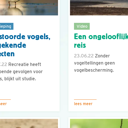
ieping
Video
stoorde vogels,
Een ongelooflij
gekende
reis
ecten
23.06.22
Zonder
vogeltellingen geen
7.22
Recreatie heeft
vogelbescherming.
jpende gevolgen voor
, blijkt uit studie.
meer
lees meer