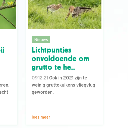
Nieuws
ij
Lichtpuntjes
onvoldoende om
grutto te he..
09.12.21
Ook in 2021 zijn te
eren,
weinig gruttokuikens vliegvlug
echt
geworden.
lees meer