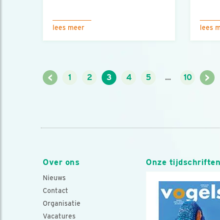
lees meer
lees 
<
>
1
2
3
4
5
...
10
Over ons
Onze tijdschrifte
Nieuws
Contact
Organisatie
Vacatures