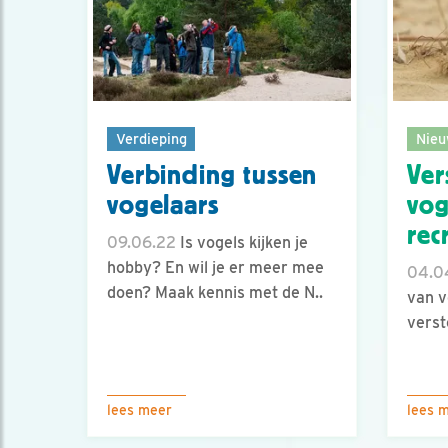
Verdieping
Nieu
Verbinding tussen
Ver
vogelaars
vog
rec
09.06.22
Is vogels kijken je
hobby? En wil je er meer mee
04.0
doen? Maak kennis met de N..
van v
verst
lees meer
lees 