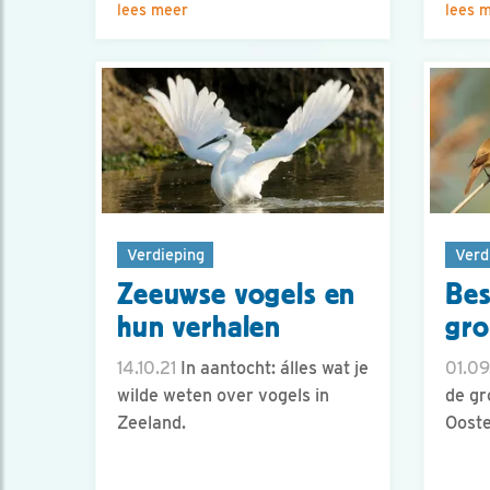
lees meer
lees 
Verdieping
Verd
Zeeuwse vogels en
Bes
hun verhalen
gro
14.10.21
In aantocht: álles wat je
01.09
wilde weten over vogels in
de gr
Zeeland.
Ooste