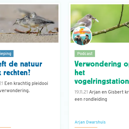
ieping
Podcast
ft de natuur
Verwondering 
 rechten?
het
vogelringstatio
21
Een krachtig pleidooi
verwondering.
19.11.21
Arjan en Gisbert kr
een rondleiding
Arjan Dwarshuis