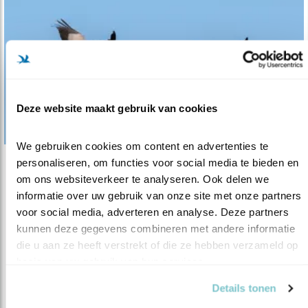
Deze website maakt gebruik van cookies
We gebruiken cookies om content en advertenties te 
personaliseren, om functies voor social media te bieden en 
Tip
om ons websiteverkeer te analyseren. Ook delen we 
Fotohut special: kraanvogels
informatie over uw gebruik van onze site met onze partners 
voor social media, adverteren en analyse. Deze partners 
12.10.16
Hans Peeters heeft op zich genomen om elke
kunnen deze gegevens combineren met andere informatie 
maand een vogelobservatiehut te ..
die u aan ze heeft verstrekt of die ze hebben verzameld op 
basis van uw gebruik van hun services.
lees meer
Details tonen