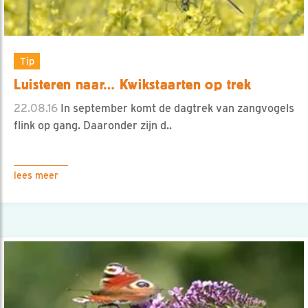
Tip
Luisteren naar… Kwikstaarten op trek
22.08.16
In september komt de dagtrek van zangvogels
flink op gang. Daaronder zijn d..
lees meer