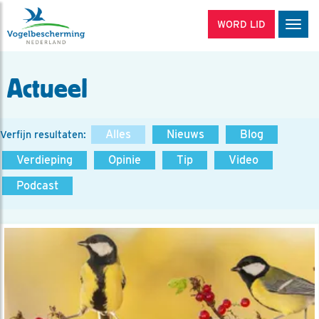
WORD LID
Men
Actueel
Alles
Nieuws
Blog
Verfijn resultaten:
Verdieping
Opinie
Tip
Video
Podcast