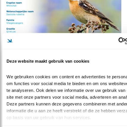
Deze website maakt gebruik van cookies
Let op de wenkbrauwstreep!
Paapjes zijn echte langeafstandstrekkers die laat
We gebruiken cookies om content en advertenties te personal
terugkomen uit Afrika. In de loop van april druppelen ze
om functies voor social media te bieden en om ons websiteve
binnen, maar ook in mei arriveren er nog nieuwkomers.
te analyseren. Ook delen we informatie over uw gebruik van 
Vaak zitten ze op een hoog punt, in het topje van een
site met onze partners voor social media, adverteren en anal
struik de omgeving te verkennen. Een paapje lijkt soms
Deze partners kunnen deze gegevens combineren met ander
een beetje een fletse versie van de roodborsttapuit. En
informatie die u aan ze heeft verstrekt of die ze hebben verz
omdat paapjes net als roodborsttapuiten graag hoog op
op basis van uw gebruik van hun services.
de uitkijk zitten is de verwarring snel daar. Maar er is