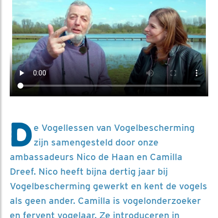
D
e Vogellessen van Vogelbescherming
zijn samengesteld door onze
ambassadeurs Nico de Haan en Camilla
Dreef. Nico heeft bijna dertig jaar bij
Vogelbescherming gewerkt en kent de vogels
als geen ander. Camilla is vogelonderzoeker
en fervent vogelaar. Ze introduceren in