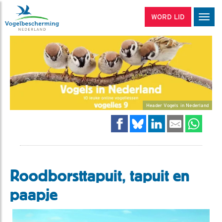
WORD LID
Men
Header Vogels in Nederland
Roodborsttapuit, tapuit en
paapje
Video in nieuw venster openen