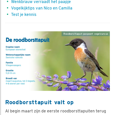
Wenkbrauw verraadt het paapje
Vogelkijktips van Nico en Camilla
Test je kennis
Roodborsttapuit paspoort vogelcursus
Roodborsttapuit valt op
Al begin maart zijn de eerste roodborsttapuiten terug