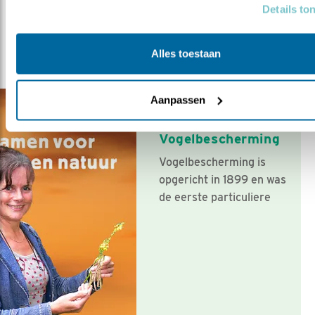
Details to
Alles toestaan
Zang van de pimpelmees
Medewerkers Vogelbescherming
Aanpassen
Vogelrijke tuinen
dankzij 100 jaar
Vogelbescherming
Vogelbescherming is
opgericht in 1899 en was
de eerste particuliere