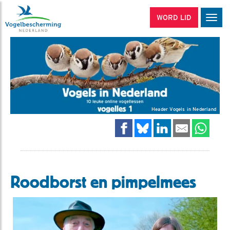
WORD LID
Men
Header Vogels in Nederland
Roodborst en pimpelmees
Video in nieuw venster openen