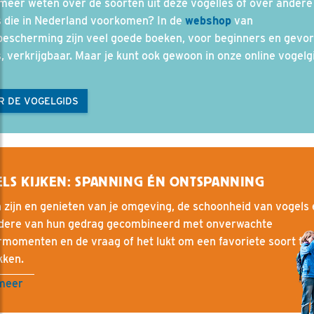
 meer weten over de soorten uit deze vogelles of over andere
s die in Nederland voorkomen? In de
webshop
van
bescherming zijn veel goede boeken, voor beginners en gevo
s, verkrijgbaar. Maar je kunt ook gewoon in onze online vogelg
R DE VOGELGIDS
LS KIJKEN: SPANNING ÉN ONTSPANNING
 zijn en genieten van je omgeving, de schoonheid van vogels 
ndere van hun gedrag gecombineerd met onverwachte
momenten en de vraag of het lukt om een favoriete soort te
kken.
meer