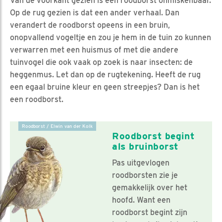
Van de voorkant gezien is een roodborst onmiskenbaar.
Op de rug gezien is dat een ander verhaal. Dan
verandert de roodborst opeens in een bruin,
onopvallend vogeltje en zou je hem in de tuin zo kunnen
verwarren met een huismus of met die andere
tuinvogel die ook vaak op zoek is naar insecten: de
heggenmus. Let dan op de rugtekening. Heeft de rug
een egaal bruine kleur en geen streepjes? Dan is het
een roodborst.
Roodborst / Elwin van der Kolk
Roodborst begint
als bruinborst
Pas uitgevlogen
roodborsten zie je
gemakkelijk over het
hoofd. Want een
roodborst begint zijn