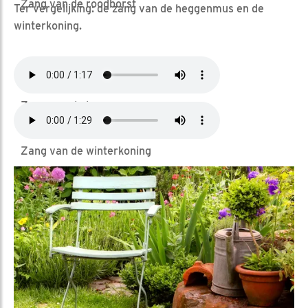
Zang van de roodborst
Ter vergelijking: de zang van de heggenmus en de
winterkoning.
Zang van de heggenmus
Zang van de winterkoning