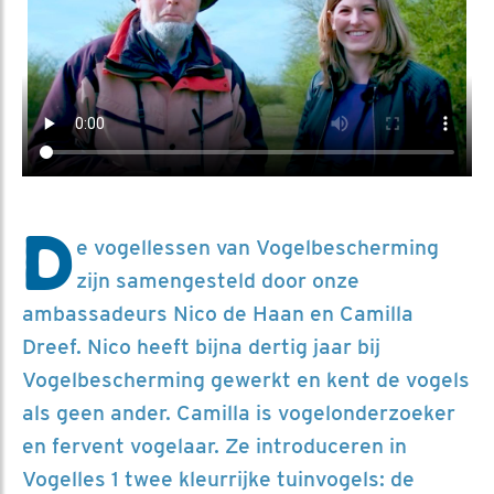
D
e vogellessen van Vogelbescherming
zijn samengesteld door onze
ambassadeurs Nico de Haan en Camilla
Dreef. Nico heeft bijna dertig jaar bij
Vogelbescherming gewerkt en kent de vogels
als geen ander. Camilla is vogelonderzoeker
en fervent vogelaar. Ze introduceren in
Vogelles 1 twee kleurrijke tuinvogels: de