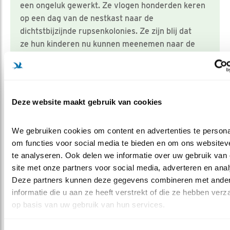
een ongeluk gewerkt. Ze vlogen honderden keren
op een dag van de nestkast naar de
dichtstbijzijnde rupsenkolonies. Ze zijn blij dat
ze hun kinderen nu kunnen meenemen naar de
voedselbron. Na het uitvliegen is het daarom
soms plotseling stil in je tuin!
Deze website maakt gebruik van cookies
Klinkt als een helder belletje
We gebruiken cookies om content en advertenties te personal
Als je in het voorjaar wat vrolijke roepjes hoort,
om functies voor social media te bieden en om ons websiteve
gevolgd door een helder ‘belletje’, dan luister je naar de
te analyseren. Ook delen we informatie over uw gebruik van 
voorjaarsroep van de pimpelmees. Het is een helder en
site met onze partners voor social media, adverteren en anal
fijn rinkelend belletje. Maar pimpelmezen kunnen ook
Deze partners kunnen deze gegevens combineren met ander
koolmeesachtig schelden en allerlei andere roepjes
informatie die u aan ze heeft verstrekt of die ze hebben verz
laten horen. Maar het belletje dat al in februari te horen
op basis van uw gebruik van hun services.
is, komt veelvuldig terug. Wie het kent, hoort ineens
overal pimpelmezen.