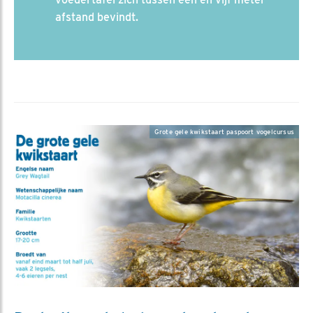
afstand bevindt.
Grote gele kwikstaart paspoort vogelcursus