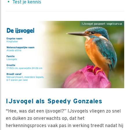
Test je kennis
IJsvogel paspoort vogelcursus
IJsvogel als Speedy Gonzales
"Hee, was dat een ijsvogel?” IJsvogels vliegen zo snel
en duiken zo onverwachts op, dat het
herkenningsproces vaak pas in werking treedt nadat hij