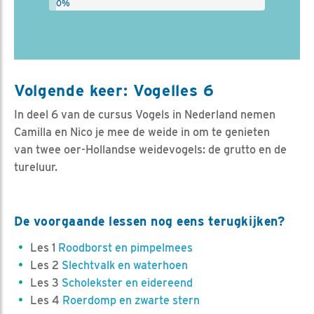
0%
Volgende keer: Vogelles 6
In deel 6 van de cursus Vogels in Nederland nemen
Camilla en Nico je mee de weide in om te genieten
van twee oer-Hollandse weidevogels: de grutto en de
tureluur.
De voorgaande lessen nog eens terugkijken?
Les 1
Roodborst en pimpelmees
Les 2
Slechtvalk en waterhoen
Les 3
Scholekster en eidereend
Les 4
Roerdomp en zwarte stern