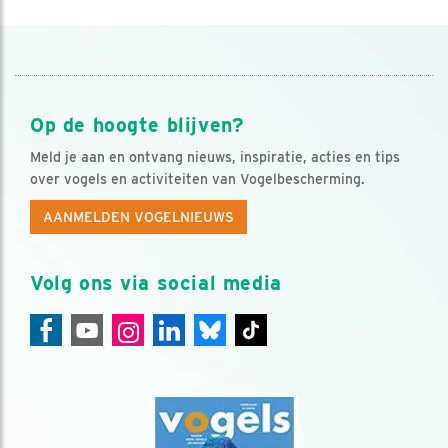
Op de hoogte blijven?
Meld je aan en ontvang nieuws, inspiratie, acties en tips
over vogels en activiteiten van Vogelbescherming.
AANMELDEN VOGELNIEUWS
Volg ons via social media