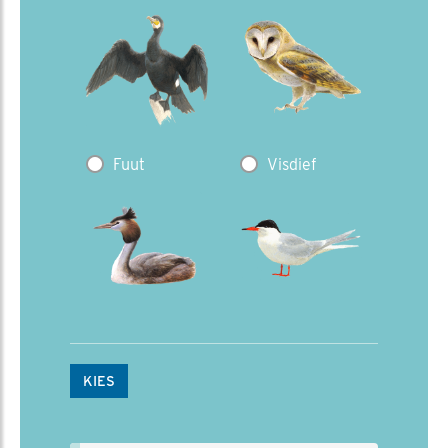
Fuut
Visdief
KIES