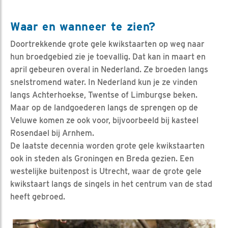
Waar en wanneer te zien?
Doortrekkende grote gele kwikstaarten op weg naar
hun broedgebied zie je toevallig. Dat kan in maart en
april gebeuren overal in Nederland. Ze broeden langs
snelstromend water. In Nederland kun je ze vinden
langs Achterhoekse, Twentse of Limburgse beken.
Maar op de landgoederen langs de sprengen op de
Veluwe komen ze ook voor, bijvoorbeeld bij kasteel
Rosendael bij Arnhem.
De laatste decennia worden grote gele kwikstaarten
ook in steden als Groningen en Breda gezien. Een
westelijke buitenpost is Utrecht, waar de grote gele
kwikstaart langs de singels in het centrum van de stad
heeft gebroed.
Video in nieuw venster openen