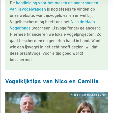
De
handleiding voor het maken en onderhouden
van ijsvogelwanden
is nog steeds te vinden op
onze website, want ijsvogels varen er wel bij.
Vogelbescherming heeft ook het
Nico de Haan
Vogelfonds
(voorheen IJsvogelfonds) gelanceerd.
Hiermee financieren we lokale vogelprojecten. Zo
gaat beschermen en genieten hand in hand. Want
wie een ijsvogel in het echt heeft gezien, wil dat
deze prachtvogel voor altijd goed wordt
beschermd!
Vogelkijktips van Nico en Camilla
Nico de Haan en Camilla Dreef