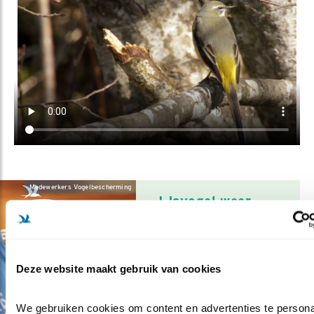
Medewerkers Vogelbescherming
IJsvogel weer
helemaal terug
dankzij
Vogelbescherming
In de jaren tachtig waren
Deze website maakt gebruik van cookies
er nog maar 100
broedende ijsvogelparen
We gebruiken cookies om content en advertenties te personal