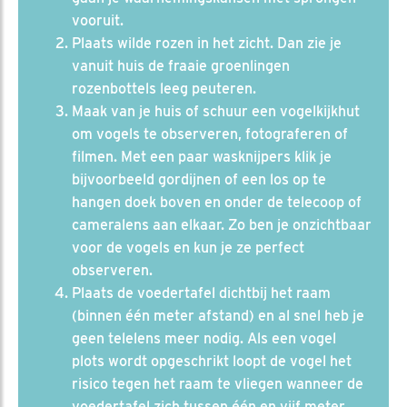
vooruit.
Plaats wilde rozen in het zicht. Dan zie je
vanuit huis de fraaie groenlingen
rozenbottels leeg peuteren.
Maak van je huis of schuur een vogelkijkhut
om vogels te observeren, fotograferen of
filmen. Met een paar wasknijpers klik je
bijvoorbeeld gordijnen of een los op te
hangen doek boven en onder de telecoop of
cameralens aan elkaar. Zo ben je onzichtbaar
voor de vogels en kun je ze perfect
observeren.
Plaats de voedertafel dichtbij het raam
(binnen één meter afstand) en al snel heb je
geen telelens meer nodig. Als een vogel
plots wordt opgeschrikt loopt de vogel het
risico tegen het raam te vliegen wanneer de
voedertafel zich tussen één en vijf meter