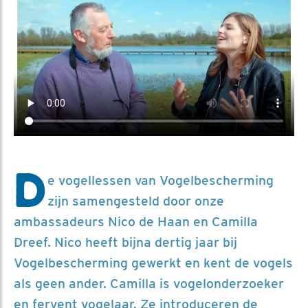
D
e vogellessen van Vogelbescherming
zijn samengesteld door onze
ambassadeurs Nico de Haan en Camilla
Dreef. Nico heeft bijna dertig jaar bij
Vogelbescherming gewerkt en kent de vogels
als geen ander. Camilla is vogelonderzoeker
en fervent vogelaar. Ze introduceren de