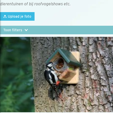
dierentuinen of bij roofvogelshows etc.
Upload je foto