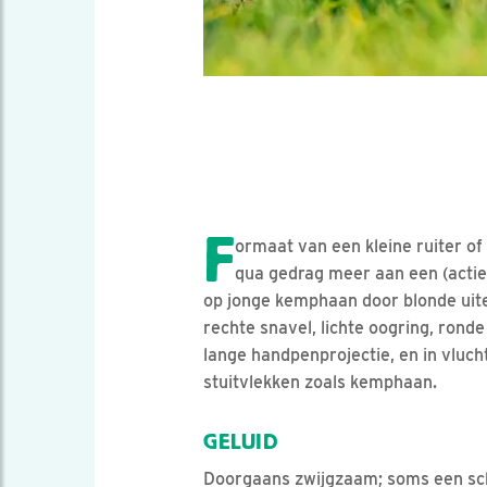
F
ormaat van een kleine ruiter of
qua gedrag meer aan een (actiev
op jonge kemphaan door blonde uiter
rechte snavel, lichte oogring, ronde
lange handpenprojectie, en in vluch
stuitvlekken zoals kemphaan.
GELUID
Doorgaans zwijgzaam; soms een sc