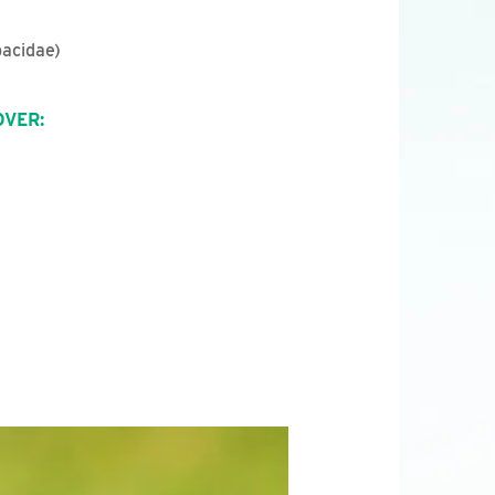
pacidae)
OVER: