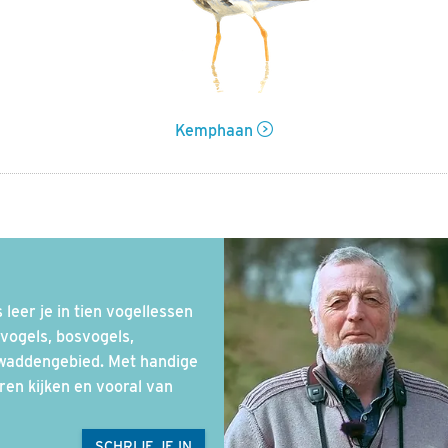
Kemphaan
leer je in tien vogellessen
vogels, bosvogels,
 waddengebied. Met handige
eren kijken en vooral van
SCHRIJF JE IN