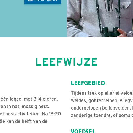
LEEFWIJZE
LEEFGEBIED
Tijdens trek op allerlei veld
t één legsel met 3-4 eieren.
weides, golfterreinen, vlie
en in nat, mossig nest.
ondergelopen bollenvelden. 
t nestactiviteiten. Na 16-20
zanderige toendra, of soms o
ie kan de helft van de
VOEDSEL