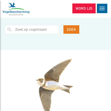
WORD LID
Men
ZOEK