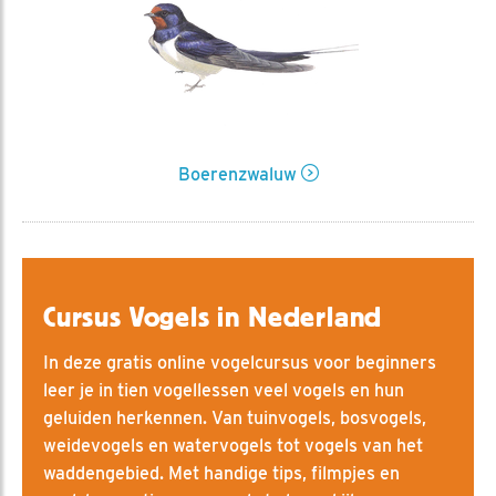
Boerenzwaluw
Cursus Vogels in Nederland
In deze gratis online vogelcursus voor beginners
leer je in tien vogellessen veel vogels en hun
geluiden herkennen. Van tuinvogels, bosvogels,
weidevogels en watervogels tot vogels van het
waddengebied. Met handige tips, filmpjes en