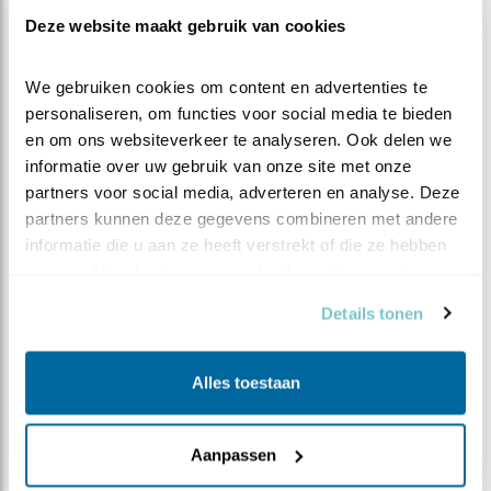
Bron:
sovon.nl
Deze website maakt gebruik van cookies
We gebruiken cookies om content en advertenties te 
personaliseren, om functies voor social media te bieden 
en om ons websiteverkeer te analyseren. Ook delen we 
informatie over uw gebruik van onze site met onze 
partners voor social media, adverteren en analyse. Deze 
partners kunnen deze gegevens combineren met andere 
informatie die u aan ze heeft verstrekt of die ze hebben 
verzameld op basis van uw gebruik van hun services.
Details tonen
Alles toestaan
Aanpassen