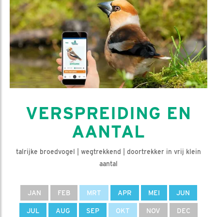
VERSPREIDING EN
AANTAL
talrijke broedvogel | wegtrekkend | doortrekker in vrij klein
aantal
JAN
FEB
MRT
APR
MEI
JUN
JUL
AUG
SEP
OKT
NOV
DEC