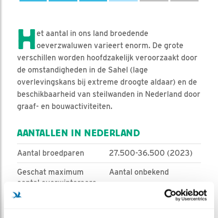
H
et aantal in ons land broedende
oeverzwaluwen varieert enorm. De grote
verschillen worden hoofdzakelijk veroorzaakt door
de omstandigheden in de Sahel (lage
overlevingskans bij extreme droogte aldaar) en de
beschikbaarheid van steilwanden in Nederland door
graaf- en bouwactiviteiten.
AANTALLEN IN NEDERLAND
Aantal broedparen
27.500-36.500 (2023)
Geschat maximum
Aantal onbekend
aantal overwinteraars
Doortrekkers
2000-10.000
(2007/08–2011/12)