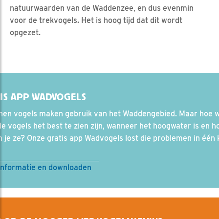
natuurwaarden van de Waddenzee, en dus evenmin
voor de trekvogels. Het is hoog tijd dat dit wordt
opgezet.
IS APP WADVOGELS
enen vogels maken gebruik van het Waddengebied. Maar hoe w
e vogels het best te zien zijn, wanneer het hoogwater is en h
 je ze? Onze gratis app Wadvogels lost die problemen in één 
informatie en downloaden