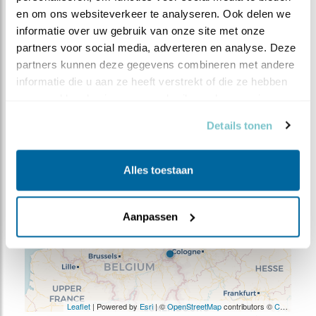
Meer weten over trends? Kijk op
sovon.nl
.
en om ons websiteverkeer te analyseren. Ook delen we 
informatie over uw gebruik van onze site met onze 
partners voor social media, adverteren en analyse. Deze 
WAARNEMINGEN
partners kunnen deze gegevens combineren met andere 
+
informatie die u aan ze heeft verstrekt of die ze hebben 
verzameld op basis van uw gebruik van hun services.
−
Details tonen
Alles toestaan
Aanpassen
Leaflet
| Powered by
Esri
| ©
OpenStreetMap
contributors ©
CARTO