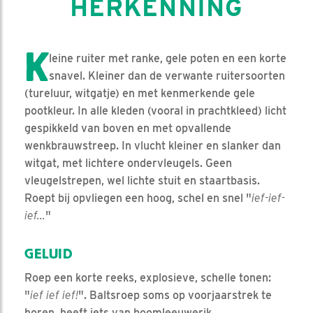
HERKENNING
K
leine ruiter met ranke, gele poten en een korte
snavel. Kleiner dan de verwante ruitersoorten
(tureluur, witgatje) en met kenmerkende gele
pootkleur. In alle kleden (vooral in prachtkleed) licht
gespikkeld van boven en met opvallende
wenkbrauwstreep. In vlucht kleiner en slanker dan
witgat, met lichtere ondervleugels. Geen
vleugelstrepen, wel lichte stuit en staartbasis.
Roept bij opvliegen een hoog, schel en snel "
ief-ief-
ief...
"
GELUID
Roep een korte reeks, explosieve, schelle tonen:
"
ief ief ief!
". Baltsroep soms op voorjaarstrek te
horen, heeft iets van boomleeuwerik.