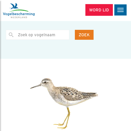
WORD LID
Men
ZOEK