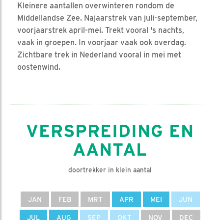
Kleinere aantallen overwinteren rondom de
Middellandse Zee. Najaarstrek van juli-september,
voorjaarstrek april-mei. Trekt vooral 's nachts,
vaak in groepen. In voorjaar vaak ook overdag.
Zichtbare trek in Nederland vooral in mei met
oostenwind.
VERSPREIDING EN
AANTAL
doortrekker in klein aantal
JAN
FEB
MRT
APR
MEI
JUN
JUL
AUG
SEP
OKT
NOV
DEC