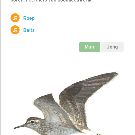
Roep
Balts
Man
Jong