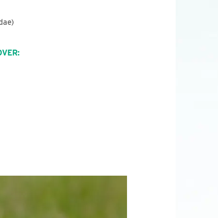
dae)
OVER: