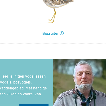
Bosruiter
leer je in tien vogellessen
vogels, bosvogels,
 waddengebied. Met handige
eren kijken en vooral van