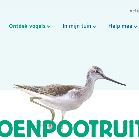
Actu
Ontdek vogels
In mijn tuin
Help mee
OENPOOTRUI