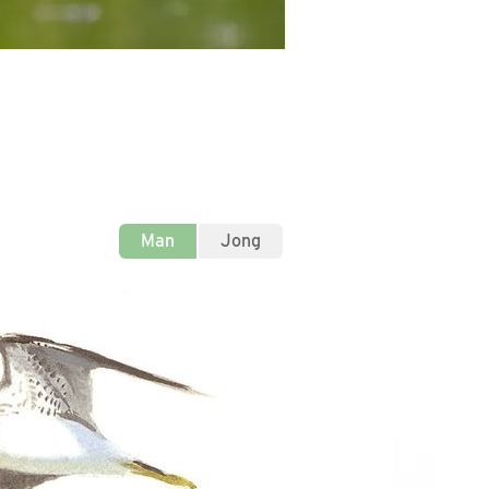
Man
Jong