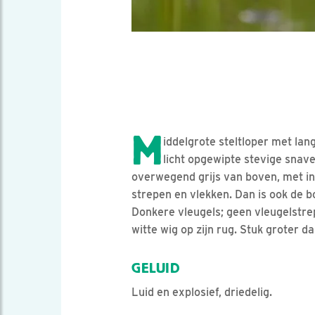
M
iddelgrote steltloper met lan
licht opgewipte stevige snave
overwegend grijs van boven, met in
strepen en vlekken. Dan is ook de b
Donkere vleugels; geen vleugelstre
witte wig op zijn rug. Stuk groter da
GELUID
Luid en explosief, driedelig.