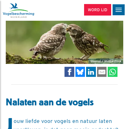
WORD LID
Men
Steenuil / Shutterstock
Nalaten aan de vogels
J
ouw liefde voor vogels en natuur laten