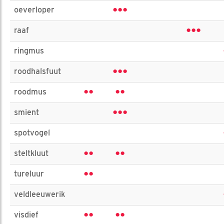
•••
oeverloper
•••
raaf
ringmus
•••
roodhalsfuut
••
••
roodmus
•••
smient
spotvogel
••
••
steltkluut
••
tureluur
veldleeuwerik
••
••
visdief