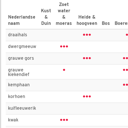
Zoet
Kust
water
Nederlandse
&
&
Heide &
naam
Duin
moeras
hoogveen
Bos
Boere
•••
draaihals
•••
dwergmeeuw
•••
•
grauwe gors
•
•
grauwe
kiekendief
•
kemphaan
•••
korhoen
kuifleeuwerik
•••
kwak