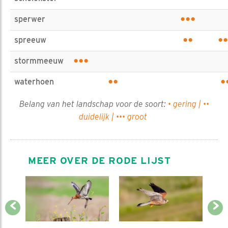
•••
sperwer
••
••
spreeuw
•••
stormmeeuw
••
•
waterhoen
Belang van het landschap voor de soort:
• gering | ••
duidelijk | ••• groot
MEER OVER DE RODE LIJST
Previous
Next