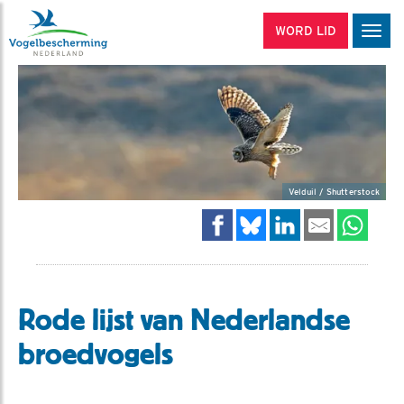
WORD LID
Men
Velduil / Shutterstock
Rode lijst van Nederlandse
broedvogels