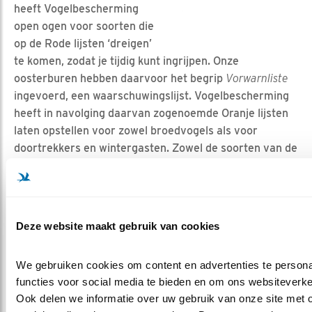
heeft Vogelbescherming
open ogen voor soorten die
op de Rode lijsten ‘dreigen’
te komen, zodat je tijdig kunt ingrijpen. Onze
oosterburen hebben daarvoor het begrip
Vorwarnliste
ingevoerd, een waarschuwingslijst. Vogelbescherming
heeft in navolging daarvan zogenoemde Oranje lijsten
laten opstellen voor zowel broedvogels als voor
doortrekkers en wintergasten. Zowel de soorten van de
Rode lijsten als die van de Oranje lijsten vragen om
speciale aandacht: hoe kunnen deze soorten
beschermd worden?
Deze website maakt gebruik van cookies
Oranje lijst - 14 soorten
We gebruiken cookies om content en advertenties te persona
Zoet
functies voor social media te bieden en om ons websiteverkee
Kust
water
Ook delen we informatie over uw gebruik van onze site met o
Nederlandse
&
&
Heide &