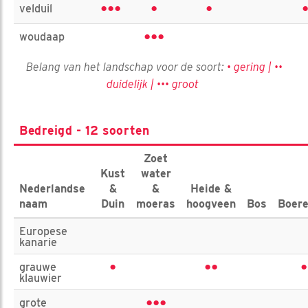
•••
•
•
velduil
•••
woudaap
Belang van het landschap voor de soort:
• gering | ••
duidelijk | ••• groot
Bedreigd - 12 soorten
Zoet
Kust
water
Nederlandse
&
&
Heide &
naam
Duin
moeras
hoogveen
Bos
Boere
Europese
kanarie
•
••
•
grauwe
klauwier
•••
grote