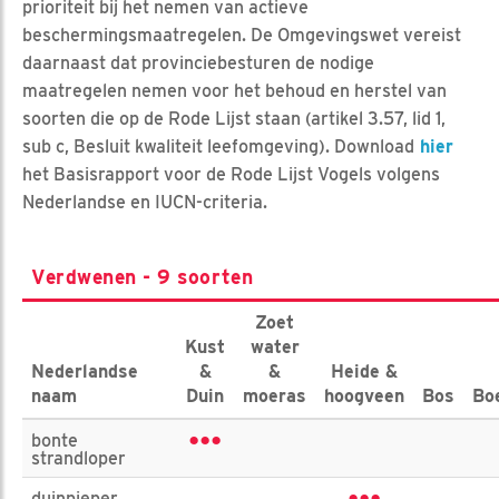
prioriteit bij het nemen van actieve
beschermingsmaatregelen. De Omgevingswet vereist
daarnaast dat provinciebesturen de nodige
maatregelen nemen voor het behoud en herstel van
soorten die op de Rode Lijst staan (artikel 3.57, lid 1,
sub c, Besluit kwaliteit leefomgeving). Download
hier
het Basisrapport voor de Rode Lijst Vogels volgens
Nederlandse en IUCN-criteria.
Verdwenen - 9 soorten
Zoet
Kust
water
Nederlandse
&
&
Heide &
naam
Duin
moeras
hoogveen
Bos
Bo
•••
bonte
strandloper
duinpieper