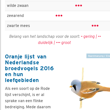
•••
wilde zwaan
•••
zeearend
•••
zwarte mees
Belang van het landschap voor de soort:
• gering | ••
duidelijk | ••• groot
Oranje lijst van
Baardman.png / Elw
Nederlandse
broedvogels 2016
en hun
leefgebieden
Als een soort op de Rode
lijst verschijnt, is er al
sprake van een flinke
bedreiging. Mede daarom