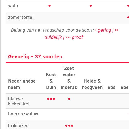
•
•
wulp
zomertortel
Belang van het landschap voor de soort:
• gering | ••
duidelijk | ••• groot
Gevoelig - 37 soorten
Zoet
Kust
water
Nederlandse
&
&
Heide &
naam
Duin
moeras
hoogveen
Bos
Boe
•••
•
blauwe
kiekendief
boerenzwaluw
•••
brilduiker