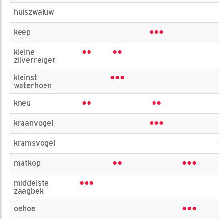
huiszwaluw
•••
keep
••
••
kleine
zilverreiger
•••
kleinst
waterhoen
••
••
kneu
•••
kraanvogel
kramsvogel
••
•••
matkop
•••
middelste
zaagbek
•••
oehoe