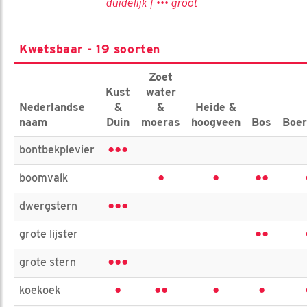
duidelijk | ••• groot
Kwetsbaar - 19 soorten
Zoet
Kust
water
Nederlandse
&
&
Heide &
naam
Duin
moeras
hoogveen
Bos
Boer
•••
bontbekplevier
•
•
••
boomvalk
•••
dwergstern
••
grote lijster
•••
grote stern
•
••
•
•
koekoek