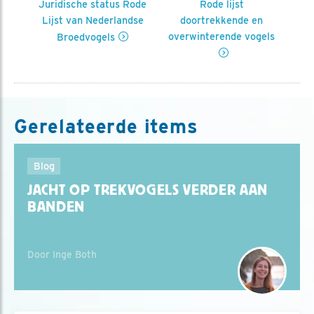
de
Juridische status Rode
Rode lijst
P
Lijst van Nederlandse
doortrekkende en
overwinterende vogels
Broedvogels
Gerelateerde items
Blog
JACHT OP TREKVOGELS VERDER AAN
BANDEN
Door Inge Both