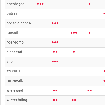
•••
•
nachtegaal
patrijs
•••
porseleinhoen
•••
•
ransuil
•••
roerdomp
••
•
slobeend
•••
snor
steenuil
torenvalk
••
••
wielewaal
••
••
wintertaling