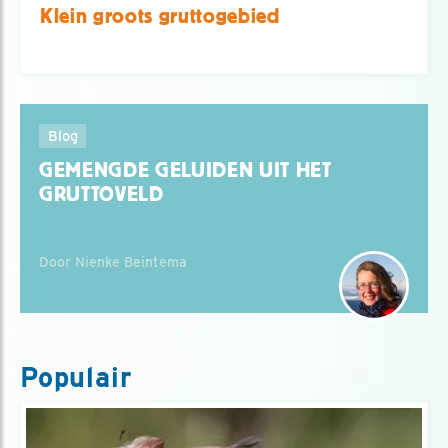
Klein groots gruttogebied
Blog
GEMENGDE GELUIDEN UIT HET
GRUTTOVELD
Door Nienke Beintema
Populair