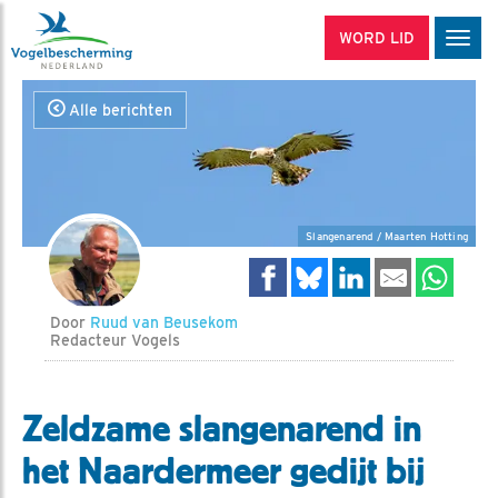
WORD LID
Men
Alle berichten
Slangenarend / Maarten Hotting
Door
Ruud van Beusekom
Redacteur Vogels
Zeldzame slangenarend in
het Naardermeer gedijt bij