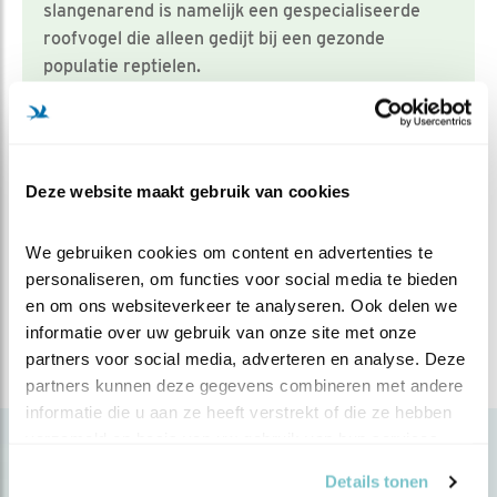
slangenarend is namelijk een gespecialiseerde
roofvogel die alleen gedijt bij een gezonde
populatie reptielen.
Kijk voor waarnemingen van de slangenarend in
Nederland op
www.waarneming.nl
.
Deze website maakt gebruik van cookies
Meer over
slangenarend
naardermeer
noordholland
We gebruiken cookies om content en advertenties te 
personaliseren, om functies voor social media te bieden 
en om ons websiteverkeer te analyseren. Ook delen we 
Deel dit bericht
informatie over uw gebruik van onze site met onze 
partners voor social media, adverteren en analyse. Deze 
partners kunnen deze gegevens combineren met andere 
informatie die u aan ze heeft verstrekt of die ze hebben 
verzameld op basis van uw gebruik van hun services.
Gerelateerde items
Details tonen