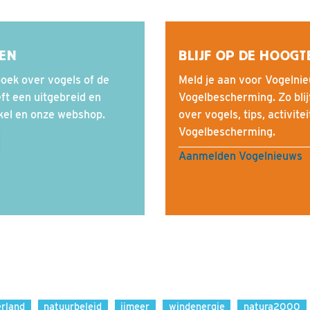
SEN
BLIJF OP DE HOOGT
oek over vogels of de
Meld je aan voor Vogelnie
t een uitgebreid en
Vogelbescherming. Zo blij
kel en onze webshop.
over vogels, tips, activite
Vogelbescherming.
Aanmelden Vogelnieuws
rland
natuurbeleid
ijmeer
windenergie
natura2000