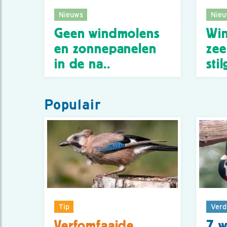
Nieuws
Nieu
Geen windmolens
Wi
en zonnepanelen
zee
in de na..
stil
Populair
Tip
Verd
Verfomfaaide
7 w