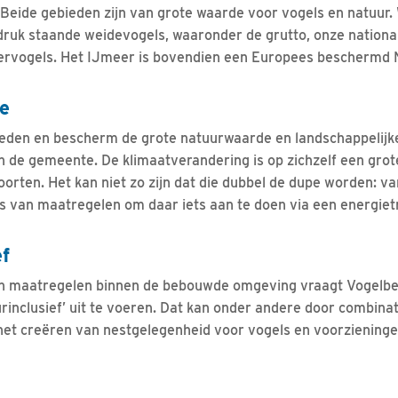
Beide gebieden zijn van grote waarde voor vogels en natuur.
 druk staande weidevogels, waaronder de grutto, onze national
ervogels. Het IJmeer is bovendien een Europees beschermd
e
eden en bescherm de grote natuurwaarde en landschappelijk
de gemeente. De klimaatverandering is op zichzelf een grot
oorten. Het kan niet zo zijn dat die dubbel de dupe worden: v
s van maatregelen om daar iets aan te doen via een energietr
ef
an maatregelen binnen de bebouwde omgeving vraagt Vogelb
urinclusief’ uit te voeren. Dat kan onder andere door combin
het creëren van nestgelegenheid voor vogels en voorzieninge