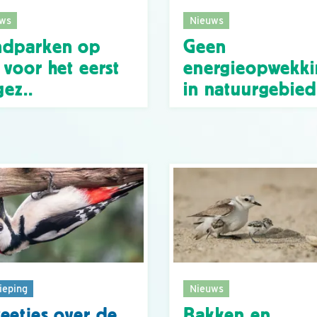
ws
Nieuws
ndparken op
Geen
 voor het eerst
energieopwekki
gez..
in natuurgebie
ieping
Nieuws
eetjes over de
Bakken en