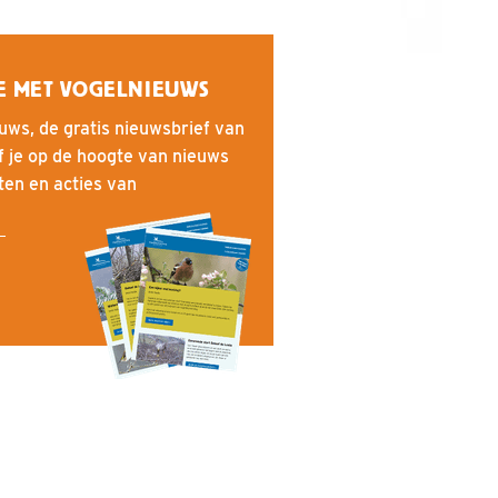
E MET VOGELNIEUWS
uws, de gratis nieuwsbrief van
f je op de hoogte van nieuws
iten en acties van