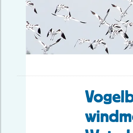
Vogelb
windmo