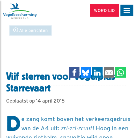
WORD LID
Men
Alle berichten
Vijf sterren voor Vogelplas
Starrevaart
Geplaatst op 14 april 2015
D
e zang komt boven het verkeersgedruis
van de A4 uit:
zri-zri-zruut
! Hoog in een
wuivende riethalm, snaveltje wijd open,