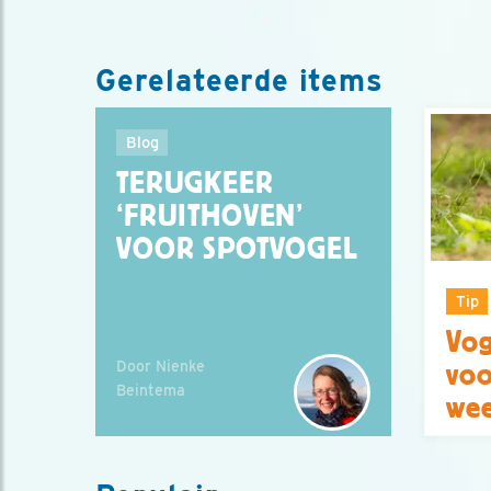
Gerelateerde items
Blog
TERUGKEER
‘FRUITHOVEN’
VOOR SPOTVOGEL
Tip
Vog
Door Nienke
voo
Beintema
we