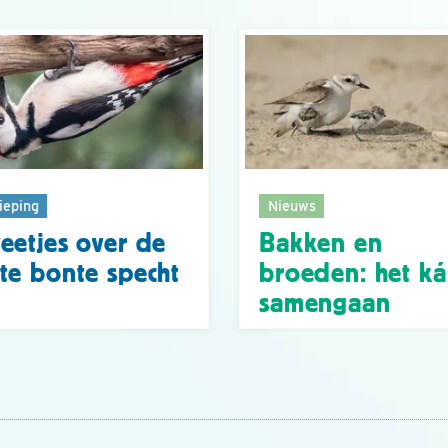
ieping
Nieuws
eetjes over de
Bakken en
te bonte specht
broeden: het k
samengaan