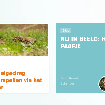
Blog
NU IN BEELD: 
PAAPJE
elgedrag
Door Ronald
rspellen via het
Schrijber
er