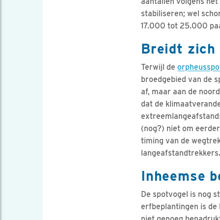
aantallen volgens he
stabiliseren; wel sch
17.000 tot 25.000 paa
Breidt zich
Terwijl de
orpheusspo
broedgebied van de sp
af, maar aan de noordo
dat de klimaatverander
extreemlangeafstandst
(nog?) niet om eerder
timing van de wegtrek
langeafstandtrekkers
Inheemse be
De spotvogel is nog s
erfbeplantingen is de
niet genoeg benadrukt 