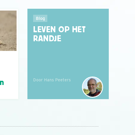
Blog
LEVEN OP HET
RANDJE
Door Hans Peeters
án