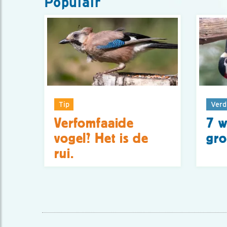
Populair
Tip
Verd
Verfomfaaide
7 w
vogel? Het is de
gro
rui.