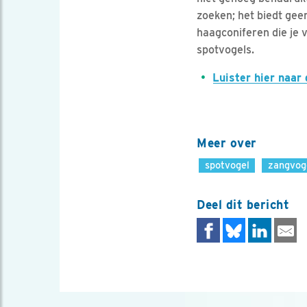
zoeken; het biedt gee
haagconiferen die je 
spotvogels.
Luister hier naar
Meer over
spotvogel
zangvog
Deel dit bericht