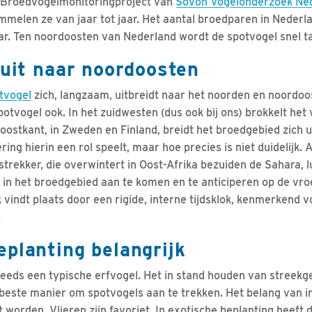
t Broedvogelmonitoringproject van
Sovon Vogelonderzoek Ne
ommelen ze van jaar tot jaar. Het aantal broedparen in Neder
r. Ten noordoosten van Nederland wordt de spotvogel snel tal
 uit naar noordoosten
tvogel
zich, langzaam, uitbreidt naar het noorden en noordoos
otvogel ook. In het zuidwesten (dus ook bij ons) brokkelt het
ostkant, in Zweden en Finland, breidt het broedgebied zich uit
ing hierin een rol speelt, maar hoe precies is niet duidelijk. A
rekker, die overwintert in Oost-Afrika bezuiden de Sahara, l
 in het broedgebied aan te komen en te anticiperen op de vr
 vindt plaats door een rigide, interne tijdsklok, kenmerkend v
.
planting belangrijk
teeds een typische erfvogel. Het in stand houden van streekg
 beste manier om spotvogels aan te trekken. Het belang van 
worden. Vlieren zijn favoriet. In exotische beplanting heeft d