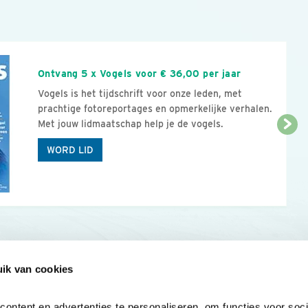
n
Ontvang 5 x Vogels voor € 36,00 per jaar
Vogels is het tijdschrift voor onze leden, met
prachtige fotoreportages en opmerkelijke verhalen.
Met jouw lidmaatschap help je de vogels.
WORD LID
ik van cookies
Onze sites
Mijn privacy
Cookieverklar
ntent en advertenties te personaliseren, om functies voor socia