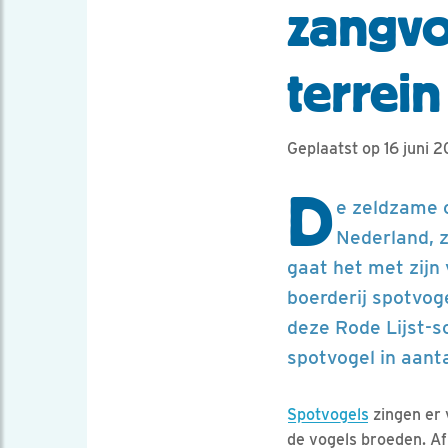
zangvo
terrein
Geplaatst op 16 juni 2
D
e zeldzame o
Nederland, z
gaat het met zijn 
boerderij spotvoge
deze Rode Lijst-s
spotvogel in aant
Spotvogels
zingen er v
de vogels broeden. Af 