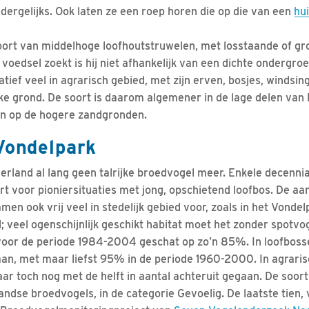
ts dergelijks. Ook laten ze een roep horen die op die van een
hu
soort van middelhoge loofhoutstruwelen, met losstaande of g
n voedsel zoekt is hij niet afhankelijk van een dichte ondergro
atief veel in agrarisch gebied, met zijn erven, bosjes, windsin
jke grond. De soort is daarom algemener in de lage delen van 
an op de hogere zandgronden.
Vondelpark
derland al lang geen talrijke broedvogel meer. Enkele decenni
 voor pioniersituaties met jong, opschietend loofbos. De aa
men ook vrij veel in stedelijk gebied voor, zoals in het Vondelp
 veel ogenschijnlijk geschikt habitat moet het zonder spotvog
oor de periode 1984-2004 geschat op zo’n 85%. In loofbosse
aan, met maar liefst 95% in de periode 1960-2000. In agraris
ar toch nog met de helft in aantal achteruit gegaan. De soor
ndse broedvogels, in de categorie Gevoelig. De laatste tien, vi