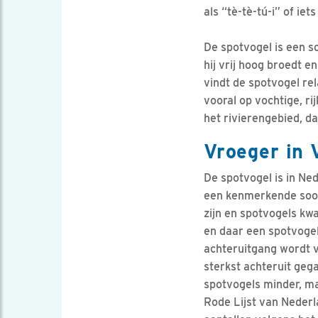
als “tè-tè-tú-i” of ie
De spotvogel is een 
hij vrij hoog broedt e
vindt de spotvogel rel
vooral op vochtige, ri
het rivierengebied, d
Vroeger in 
De spotvogel is in Ne
een kenmerkende soort
zijn en spotvogels kwa
en daar een spotvogel;
achteruitgang wordt v
sterkst achteruit geg
spotvogels minder, ma
Rode Lijst van Nederla