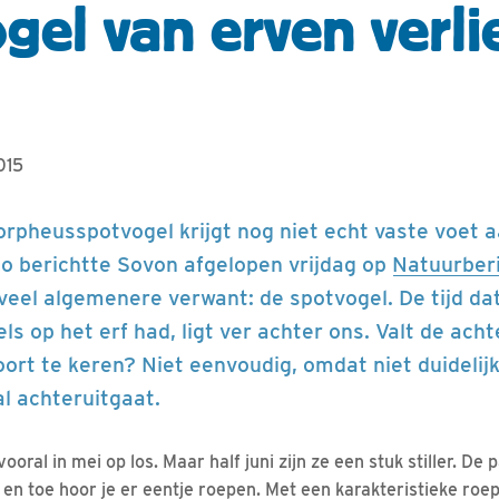
gel van erven verli
015
rpheusspotvogel krijgt nog niet echt vaste voet a
o berichtte Sovon afgelopen vrijdag op
Natuurberi
veel algemenere verwant: de spotvogel. De tijd dat
ls op het erf had, ligt ver achter ons. Valt de ach
oort te keren? Niet eenvoudig, omdat niet duidelij
al achteruitgaat.
ooral in mei op los. Maar half juni zijn ze een stuk stiller. De
en toe hoor je er eentje roepen. Met een karakteristieke roep