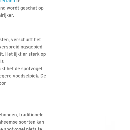
derland
te
land wordt geschat op
rijker.
ten, verschuift het
 verspreidingsgebied
. Het lijkt er sterk op
ls
ukt het de spotvogel
oegere voedselpiek. De
oor
ebonden, traditionele
inheemse soorten kan
e spotvogel niets te