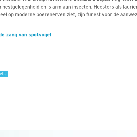
n nestgelegenheid en is arm aan insecten. Heesters als laurie
veel op moderne boerenerven ziet, zijn funest voor de aanwe
 de zang van spotvogel
els