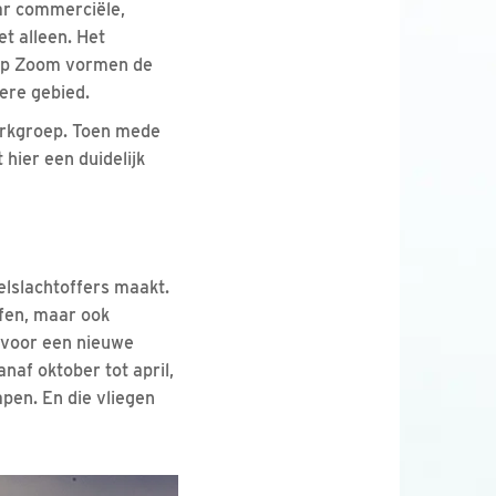
aar commerciële,
et alleen. Het
 op Zoom vormen de
ere gebied.
erkgroep. Toen mede
hier een duidelijk
elslachtoffers maakt.
fen, maar ook
 voor een nieuwe
naf oktober tot april,
pen. En die vliegen