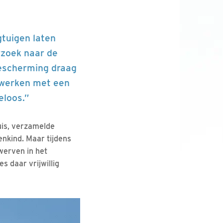
gtuigen laten
rzoek naar de
lbescherming draag
nwerken met een
eloos.”
uis, verzamelde
enkind. Maar tijdens
werven in het
s daar vrijwillig