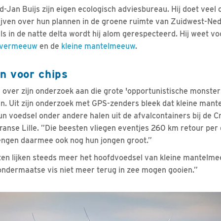
d-Jan Buijs zijn eigen ecologisch adviesbureau. Hij doet veel
ijven over hun plannen in de groene ruimte van Zuidwest-Ned
s in de natte delta wordt hij alom gerespecteerd. Hij weet vo
lvermeeuw
en de
kleine mantelmeeuw
.
n voor chips
j over zijn onderzoek aan die grote 'opportunistische monster
. Uit zijn onderzoek met GPS-zenders bleek dat kleine mant
un voedsel onder andere halen uit de afvalcontainers bij de C
ranse Lille. ”Die beesten vliegen eventjes 260 km retour per
engen daarmee ook nog hun jongen groot.”
ten lijken steeds meer het hoofdvoedsel van kleine mantelm
ondermaatse vis niet meer terug in zee mogen gooien.”