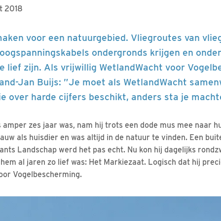
t 2018
maken voor een natuurgebied. Vliegroutes van vlie
hoogspanningskabels ondergronds krijgen en onde
e lief zijn. Als vrijwillig WetlandWacht voor Voge
Roland-Jan Buijs: ”Je moet als WetlandWacht same
e over harde cijfers beschikt, anders sta je macht
 amper zes jaar was, nam hij trots een dode mus mee naar h
auw als huisdier en was altijd in de natuur te vinden. Een buit
abants Landschap werd het pas echt. Nu kon hij dagelijks rondz
hem al jaren zo lief was: Het Markiezaat. Logisch dat hij precie
oor Vogelbescherming.