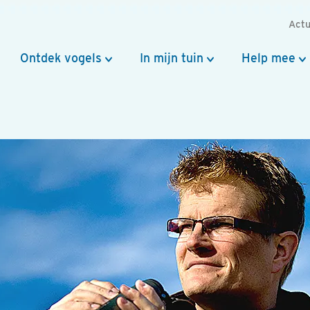
Actu
Ontdek vogels
In mijn tuin
Help mee