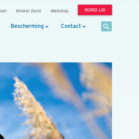
WORD LID
eel
Winkel Zeist
Webshop
Bescherming
Contact