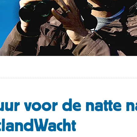
guur voor de natte n
tlandWacht