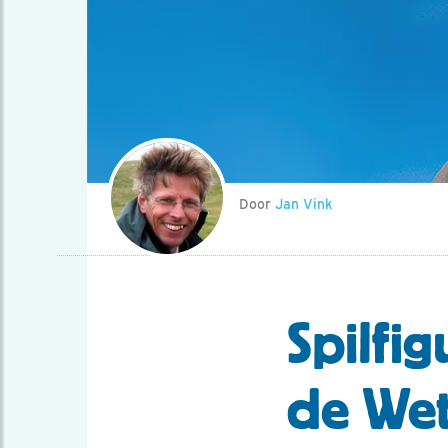
Door
Jan Vink
Spilfi
de We