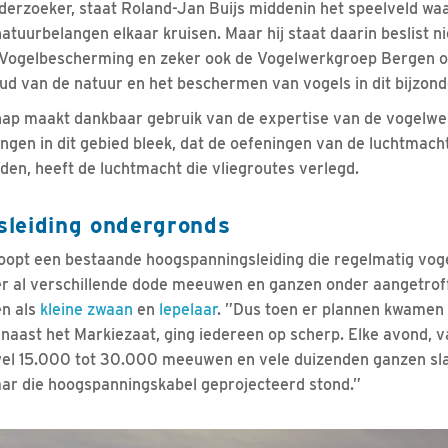
nderzoeker, staat Roland-Jan Buijs middenin het speelveld w
tuurbelangen elkaar kruisen. Maar hij staat daarin beslist ni
 Vogelbescherming en zeker ook de Vogelwerkgroep Bergen
oud van de natuur en het beschermen van vogels in dit bijzond
ap maakt dankbaar gebruik van de expertise van de vogelw
ngen in dit gebied bleek, dat de oefeningen van de luchtmacht 
den, heeft de luchtmacht die vliegroutes verlegd.
leiding ondergronds
oopt een bestaande hoogspanningsleiding die regelmatig vog
er al verschillende dode meeuwen en ganzen onder aangetrof
n als
kleine zwaan
en
lepelaar
. ”Dus toen er plannen kwamen
naast het Markiezaat, ging iedereen op scherp. Elke avond, va
wel 15.000 tot 30.000 meeuwen en vele duizenden ganzen sla
waar die hoogspanningskabel geprojecteerd stond.”