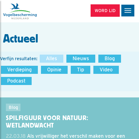
WORD LID
Men
Actueel
Alles
Nieuws
Blog
Verfijn resultaten:
Verdieping
Opinie
Tip
Video
Podcast
Blog
SPILFIGUUR VOOR NATUUR:
WETLANDWACHT
22.03.18
Als vrijwilliger het verschil maken voor een