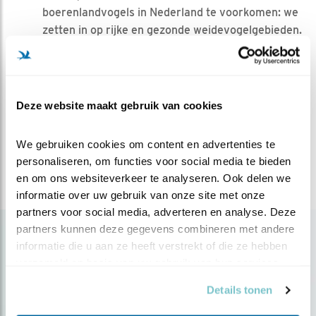
boerenlandvogels in Nederland te voorkomen: we
zetten in op rijke en gezonde weidevogelgebieden.
Meer natuur in de stad: natuurvriendelijke steden
bieden plek aan vogels én zorgen voor fijnere en
gezondere steden voor mensen.
Deze website maakt gebruik van cookies
Bekijk hier een impressie van deze dag
We gebruiken cookies om content en advertenties te 
Deel dit bericht
personaliseren, om functies voor social media te bieden 
en om ons websiteverkeer te analyseren. Ook delen we 
informatie over uw gebruik van onze site met onze 
partners voor social media, adverteren en analyse. Deze 
Populair
partners kunnen deze gegevens combineren met andere 
informatie die u aan ze heeft verstrekt of die ze hebben 
verzameld op basis van uw gebruik van hun services.
Details tonen