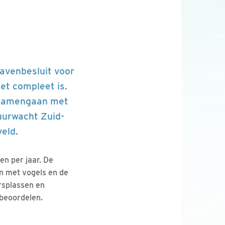
havenbesluit voor
iet compleet is.
n samengaan met
uurwacht Zuid-
veld.
en per jaar. De
n met vogels en de
rsplassen en
beoordelen.