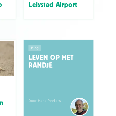
p
Lelystad Airport
Blog
LEVEN OP HET
RANDJE
Door Hans Peeters
án