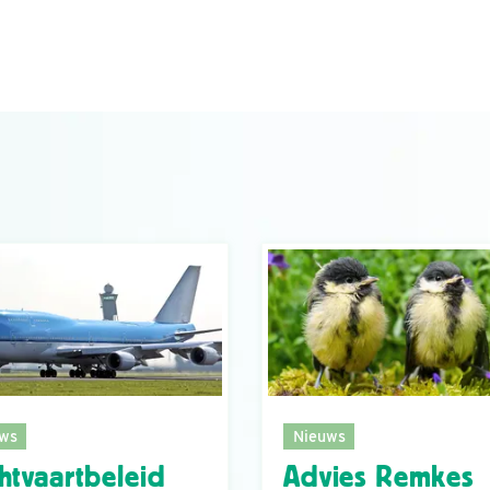
ws
Nieuws
htvaartbeleid
Advies Remkes