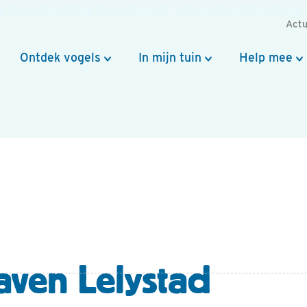
Actu
Ontdek vogels
In mijn tuin
Help mee
aven Lelystad