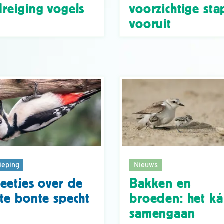
reiging vogels
voorzichtige sta
vooruit
ieping
Nieuws
eetjes over de
Bakken en
te bonte specht
broeden: het k
samengaan