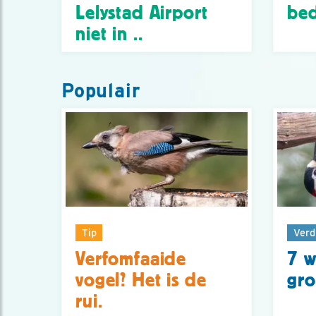
Lelystad Airport
bed
niet in ..
Populair
Tip
Verd
Verfomfaaide
7 w
vogel? Het is de
gro
rui.