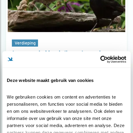
Verdieping
Jaar van de Merel: (jonge) merels en
kat..
Deze website maakt gebruik van cookies
We gebruiken cookies om content en advertenties te 
Blog
personaliseren, om functies voor social media te bieden 
EKSTERS: NUTTIGE WAAKVOGELS
en om ons websiteverkeer te analyseren. Ook delen we 
informatie over uw gebruik van onze site met onze 
partners voor social media, adverteren en analyse. Deze 
Door Marc Scheurkogel
partners kunnen deze gegevens combineren met andere 