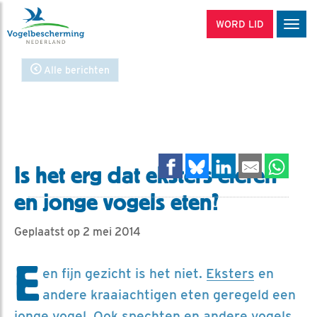
WORD LID
Men
Alle berichten
Is het erg dat eksters eieren
en jonge vogels eten?
Geplaatst op 2 mei 2014
E
en fijn gezicht is het niet.
Eksters
en
andere kraaiachtigen eten geregeld een
jonge vogel. Ook spechten en andere vogels