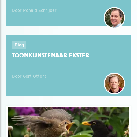
Door Ronald Schrijber
Blog
TOONKUNSTENAAR EKSTER
Door Gert Ottens