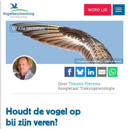
WORD LID
Men
Alle berichten
Vleugel van kanoet / Shutterstock
Door
Theunis Piersma
hoogleraar Trekvogelecologie
Houdt de vogel op
bij zijn veren?