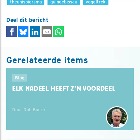
theunispiersma
guineebissau
vogeltrek
Deel dit bericht
Gerelateerde items
Blog
ELK NADEEL HEEFT Z’N VOORDEEL
Door Rob Buiter