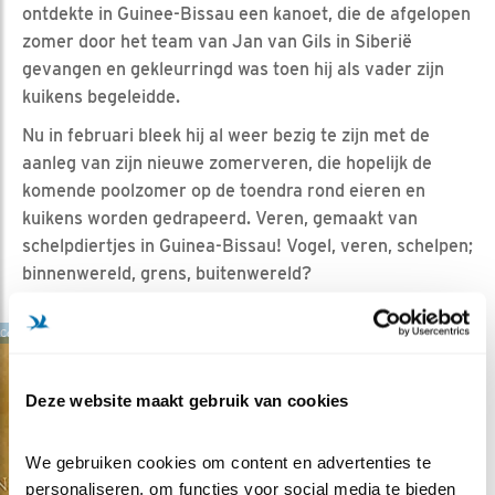
ontdekte in Guinee-Bissau een kanoet, die de afgelopen
zomer door het team van Jan van Gils in Siberië
gevangen en gekleurringd was toen hij als vader zijn
kuikens begeleidde.
Nu in februari bleek hij al weer bezig te zijn met de
aanleg van zijn nieuwe zomerveren, die hopelijk de
komende poolzomer op de toendra rond eieren en
kuikens worden gedrapeerd. Veren, gemaakt van
schelpdiertjes in Guinea-Bissau! Vogel, veren, schelpen;
binnenwereld, grens, buitenwereld?
Cover boek De ontsnapping van de natuur
De Ontsnapping van de
Natuur is de titel van het
Deze website maakt gebruik van cookies
boek dat ecoloog
Thomas Oudman en
We gebruiken cookies om content en advertenties te 
hoogleraar
personaliseren, om functies voor social media te bieden 