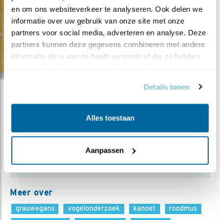
trekvogelecologie
en om ons websiteverkeer te analyseren. Ook delen we 
Theunis Piersma samen
informatie over uw gebruik van onze site met onze 
schreven. Prof.
partners voor social media, adverteren en analyse. Deze 
Piersma’s leerstoel aan
partners kunnen deze gegevens combineren met andere 
de Rijksuniversiteit
informatie die u aan ze heeft verstrekt of die ze hebben 
Groningen wordt mede
verzameld op basis van uw gebruik van hun services.
betaald door
Details tonen
Vogelbescherming.
In zeven stappen zal Piersma op deze plaats met
Alles toestaan
(vogel)voorbeelden illustreren waarom problemen
vaak verergeren door ‘oplossingen’ uit de
wetenschap. De auteurs pleiten voor een werkelijk
Aanpassen
duurzame omgang met de natuur.
Meer over
grauwegans
vogelonderzoek
kanoet
roodmus