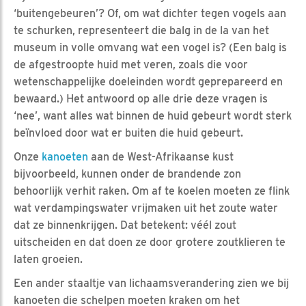
‘buitengebeuren’? Of, om wat dichter tegen vogels aan
te schurken, representeert die balg in de la van het
museum in volle omvang wat een vogel is? (Een balg is
de afgestroopte huid met veren, zoals die voor
wetenschappelijke doeleinden wordt geprepareerd en
bewaard.) Het antwoord op alle drie deze vragen is
‘nee’, want alles wat binnen de huid gebeurt wordt sterk
beïnvloed door wat er buiten die huid gebeurt.
Onze
kanoeten
aan de West-Afrikaanse kust
bijvoorbeeld, kunnen onder de brandende zon
behoorlijk verhit raken. Om af te koelen moeten ze flink
wat verdampingswater vrijmaken uit het zoute water
dat ze binnenkrijgen. Dat betekent: véél zout
uitscheiden en dat doen ze door grotere zoutklieren te
laten groeien.
Een ander staaltje van lichaamsverandering zien we bij
kanoeten die schelpen moeten kraken om het