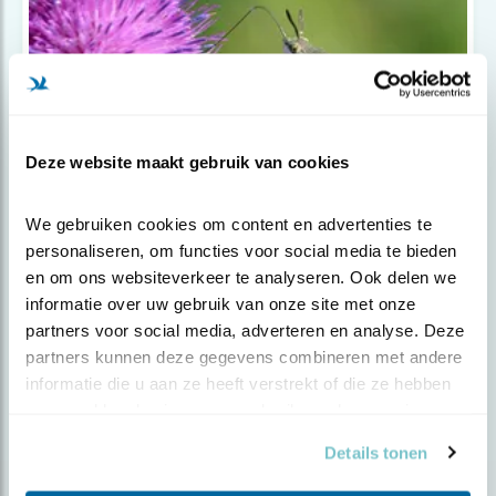
Deze website maakt gebruik van cookies
We gebruiken cookies om content en advertenties te 
Nieuws
personaliseren, om functies voor social media te bieden 
Code rood voor natuur
en om ons websiteverkeer te analyseren. Ook delen we 
informatie over uw gebruik van onze site met onze 
partners voor social media, adverteren en analyse. Deze 
partners kunnen deze gegevens combineren met andere 
informatie die u aan ze heeft verstrekt of die ze hebben 
verzameld op basis van uw gebruik van hun services.
Details tonen