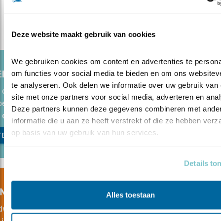
Deze website maakt gebruik van cookies
We gebruiken cookies om content en advertenties te personal
LBOEKEN EN -GIDSEN
om functies voor social media te bieden en om ons websiteve
te analyseren. Ook delen we informatie over uw gebruik van 
 op zoek naar een goed boek over vogels of de natuur?
site met onze partners voor social media, adverteren en anal
bescherming heeft een uitgebreid en gevarieerd aanbod in o
Deze partners kunnen deze gegevens combineren met ander
l en onze webshop.
informatie die u aan ze heeft verstrekt of die ze hebben verz
op basis van uw gebruik van hun services.
EL EN HELP DE VOGELS
Details to
NER VAN BIRDLIFE INTERNATIONAL
Alles toestaan
wijd wordt de natuur in hoog tempo vernietigd. Om dat te st