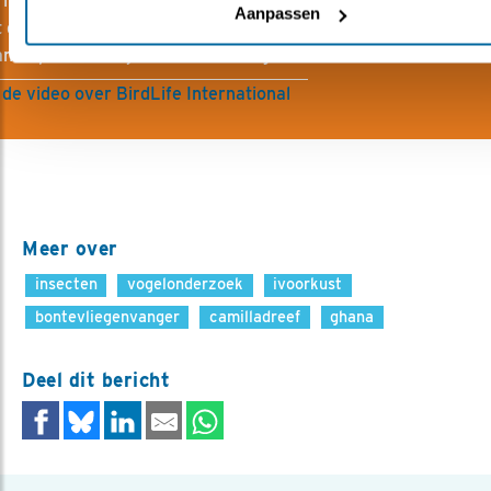
r in alle landen sterke natuurorganisaties nodig. Vogelbesche
Aanpassen
 daaraan bij als Partner van BirdLife International en onders
ntal partners bij hun ontwikkeling.
 de video over BirdLife International
Meer over
insecten
vogelonderzoek
ivoorkust
bontevliegenvanger
camilladreef
ghana
Deel dit bericht