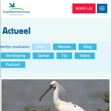
WORD LID
Men
Actueel
Alles
Nieuws
Blog
Verfijn resultaten:
Verdieping
Opinie
Tip
Video
Podcast