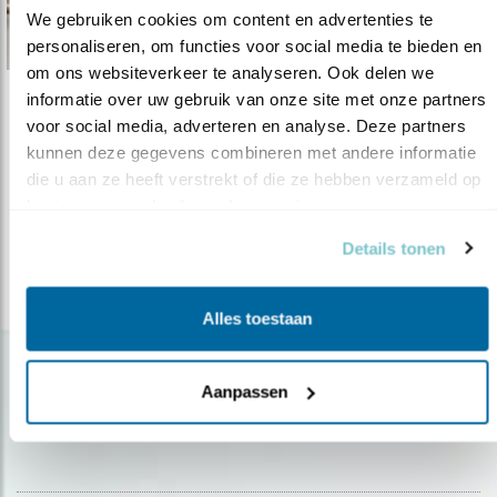
We gebruiken cookies om content en advertenties te 
personaliseren, om functies voor social media te bieden en 
om ons websiteverkeer te analyseren. Ook delen we 
informatie over uw gebruik van onze site met onze partners 
Verdieping
voor social media, adverteren en analyse. Deze partners 
Bonte vliegenvanger in Afrika
kunnen deze gegevens combineren met andere informatie 
die u aan ze heeft verstrekt of die ze hebben verzameld op 
05.02.20
Janne Ouwehand onderzoekt bonte
basis van uw gebruik van hun services.
vliegenvangers in West-Afrika.
Details tonen
lees meer
Alles toestaan
Aanpassen