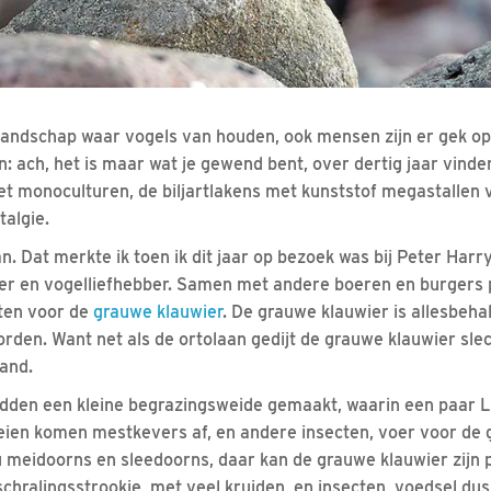
n landschap waar vogels van houden, ook mensen zijn er gek o
: ach, het is maar wat je gewend bent, over dertig jaar vind
et monoculturen, de biljartlakens met kunststof megastallen 
talgie.
an. Dat merkte ik toen ik dit jaar op bezoek was bij Peter Harr
r en vogelliefhebber. Samen met andere boeren en burgers p
hten voor de
grauwe klauwier
. De grauwe klauwier is allesbehal
rden. Want net als de ortolaan gedijt de grauwe klauwier slec
and.
dden een kleine begrazingsweide gemaakt, waarin een paar L
eien komen mestkevers af, en andere insecten, voer voor de 
 meidoorns en sleedoorns, daar kan de grauwe klauwier zijn p
chralingsstrookje, met veel kruiden, en insecten, voedsel dus.