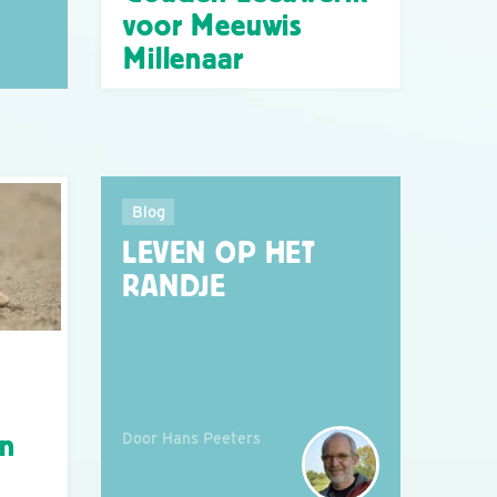
voor Meeuwis
Millenaar
Blog
LEVEN OP HET
RANDJE
Door Hans Peeters
án