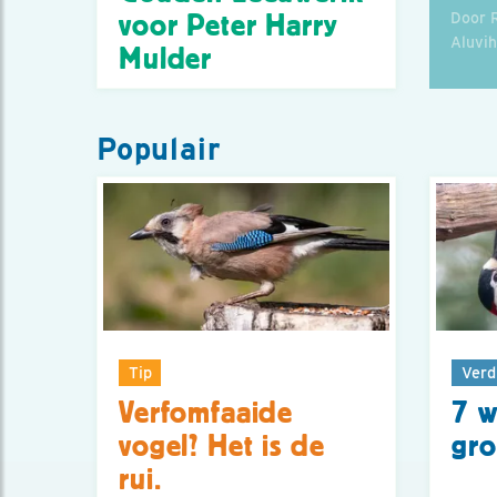
Door 
voor Peter Harry
Aluvi
Mulder
Populair
Tip
Verd
Verfomfaaide
7 w
vogel? Het is de
gro
rui.