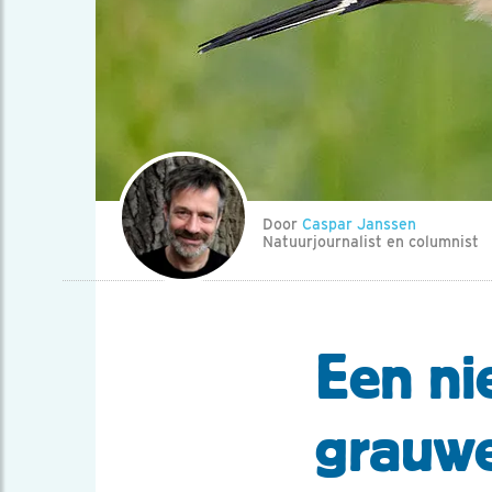
Door
Caspar Janssen
Natuurjournalist en columnist
Een ni
grauwe