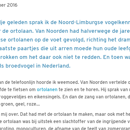
ber 2016
jdje geleden sprak ik de Noord-Limburgse vogelke
 de ortolaan. Van Noorden had halverwege de jare
se ortolanen op de voet gevolgd, richting het dram
laatste paartjes die uit arren moede hun oude leef
trokken om het daar ook niet te redden. En toen w
ls broedvogel in Nederland.
n de telefoonlijn hoorde ik weemoed. Van Noorden vertelde o
fde te fietsen om
ortolanen
te zien en te horen. Hij sprak v
roggeveldjes en eikensingels. En dan de zang van ortolanen, d
 groen, geel, roze…
mij over. Dat had met de ortolaan te maken, maar ook met h
 ortolaan was bij uitstek een slachtoffer van de ingrijpende 
rgroting, monoculturen, de afname van de teelt van zomergra