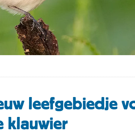
euw leefgebiedje v
 klauwier