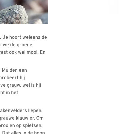
p. Je hoort weleens de
en we de groene
vast ook wel mooi. En
y Mulder, een
robeert hij
ve grauw, wel is hij
ht in het
akenvelders liepen.
grauwe klauwier. Om
rooien op spietsen.
 Dat alles in de hoop