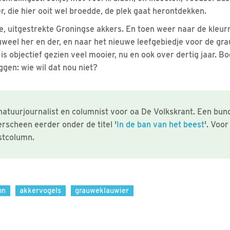
, die hier ooit wel broedde, de plek gaat herontdekken.
ale, uitgestrekte Groningse akkers. En toen weer naar de kleur
uweel her en der, en naar het nieuwe leefgebiedje voor de gra
t is objectief gezien veel mooier, nu en ook over dertig jaar. 
ggen: wie wil dat nou niet?
atuurjournalist en columnist voor oa De Volkskrant. Een bund
rscheen eerder onder de titel '
In de ban van het beest
'. Voo
stcolumn.
mn
akkervogels
grauweklauwier