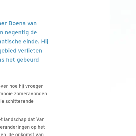
nner Boena van
n negentig de
atische einde. Hij
gebied verlieten
as het gebeurd
ver hoe hij vroeger
an mooie zomeravonden
ie schitterende
et landschap dat Van
veranderingen op het
nen, de opkomst van