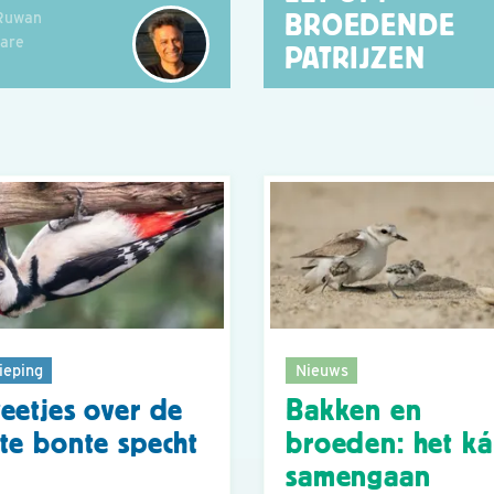
Ruwan
BROEDENDE
hare
PATRIJZEN
ieping
Nieuws
eetjes over de
Bakken en
te bonte specht
broeden: het k
samengaan