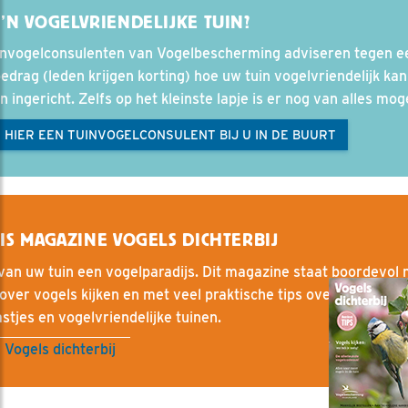
’N VOGELVRIENDELIJKE TUIN?
invogelconsulenten van Vogelbescherming adviseren tegen e
bedrag (leden krijgen korting) hoe uw tuin vogelvriendelijk kan
 ingericht. Zelfs op het kleinste lapje is er nog van alles moge
 HIER EEN TUINVOGELCONSULENT BIJ U IN DE BUURT
IS MAGAZINE VOGELS DICHTERBIJ
an uw tuin een vogelparadijs. Dit magazine staat boordevol
 over vogels kijken en met veel praktische tips over vogels vo
stjes en vogelvriendelijke tuinen.
 Vogels dichterbij