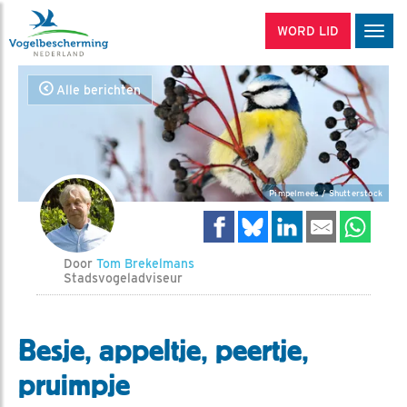
WORD LID
Men
Alle berichten
Pimpelmees / Shutterstock
Door
Tom Brekelmans
Stadsvogeladviseur
Besje, appeltje, peertje,
pruimpje