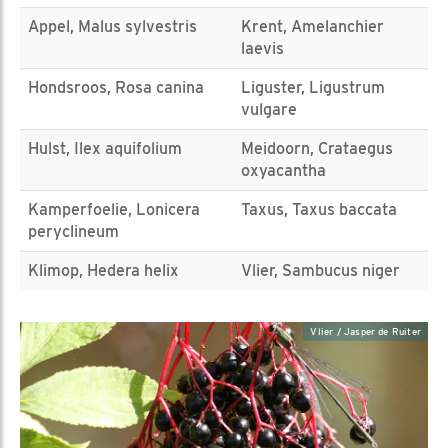
Appel, Malus sylvestris
Krent, Amelanchier
laevis
Hondsroos, Rosa canina
Liguster, Ligustrum
vulgare
Hulst, Ilex aquifolium
Meidoorn, Crataegus
oxyacantha
Kamperfoelie, Lonicera
Taxus, Taxus baccata
peryclineum
Klimop, Hedera helix
Vlier, Sambucus niger
Vlier / Jasper de Ruiter