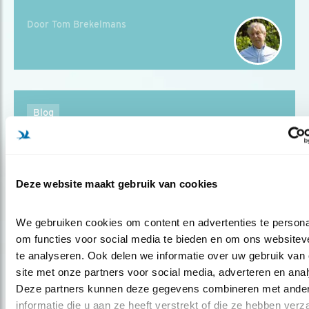
Door Tom Brekelmans
Blog
WIJK ALS NESTPLEK VOOR
TUINVOGELS
Deze website maakt gebruik van cookies
Door Tom Brekelmans
We gebruiken cookies om content en advertenties te personal
om functies voor social media te bieden en om ons websiteve
te analyseren. Ook delen we informatie over uw gebruik van 
site met onze partners voor social media, adverteren en anal
Blog
Deze partners kunnen deze gegevens combineren met ander
GEK OP VRUCHTEN IN DE TUIN
informatie die u aan ze heeft verstrekt of die ze hebben verz