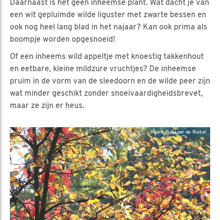
Daarnaast is het geen inheemse plant. Wat dacht je van
een wit gepluimde wilde liguster met zwarte bessen en
ook nog heel lang blad in het najaar? Kan ook prima als
boompje worden opgesnoeid!
Of een inheems wild appeltje met knoestig takkenhout
en eetbare, kleine mildzure vruchtjes? De inheemse
pruim in de vorm van de sleedoorn en de wilde peer zijn
wat minder geschikt zonder snoeivaardigheidsbrevet,
maar ze zijn er heus.
Krent / Jasper de Ruiter