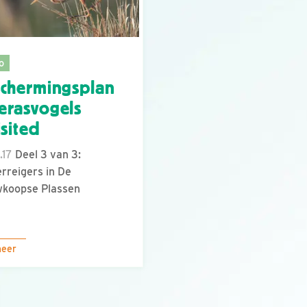
o
chermingsplan
rasvogels
isited
.17
Deel 3 van 3:
rreigers in De
wkoopse Plassen
meer