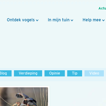
Actu
Ontdek vogels
In mijn tuin
Help mee
Blog
Verdieping
Opinie
Tip
Video