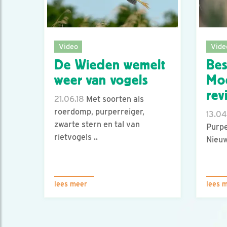
Video
Vide
De Wieden wemelt
Bes
weer van vogels
Moe
rev
21.06.18
Met soorten als
roerdomp, purperreiger,
13.04
zwarte stern en tal van
Purpe
rietvogels ..
Nieu
lees meer
lees 