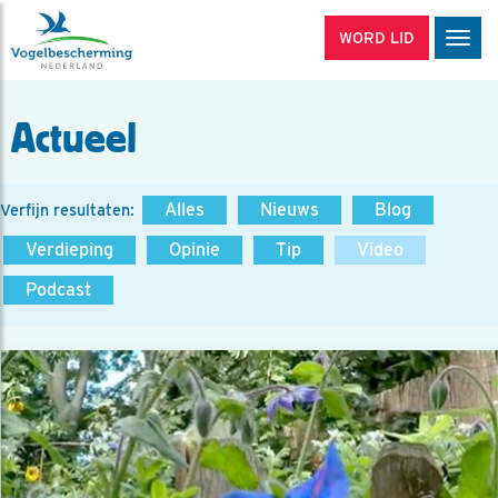
WORD LID
Men
Actueel
Alles
Nieuws
Blog
Verfijn resultaten:
Verdieping
Opinie
Tip
Video
Podcast