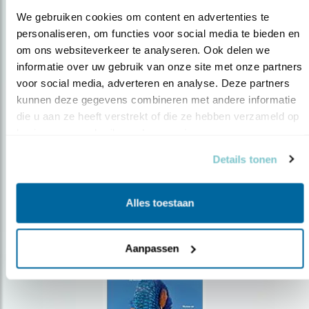
We gebruiken cookies om content en advertenties te 
personaliseren, om functies voor social media te bieden en 
om ons websiteverkeer te analyseren. Ook delen we 
Op de hoogte blijven?
informatie over uw gebruik van onze site met onze partners 
voor social media, adverteren en analyse. Deze partners 
Meld je aan en ontvang nieuws, inspiratie, acties en tips
over vogels en activiteiten van Vogelbescherming.
kunnen deze gegevens combineren met andere informatie 
die u aan ze heeft verstrekt of die ze hebben verzameld op 
AANMELDEN VOGELNIEUWS
basis van uw gebruik van hun services.
Details tonen
Volg ons via social media
Alles toestaan
Aanpassen