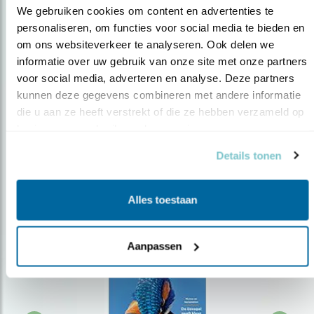
We gebruiken cookies om content en advertenties te 
personaliseren, om functies voor social media te bieden en 
om ons websiteverkeer te analyseren. Ook delen we 
Op de hoogte blijven?
informatie over uw gebruik van onze site met onze partners 
Meld je aan en ontvang nieuws, inspiratie, acties en tips
voor social media, adverteren en analyse. Deze partners 
over vogels en activiteiten van Vogelbescherming.
kunnen deze gegevens combineren met andere informatie 
die u aan ze heeft verstrekt of die ze hebben verzameld op 
AANMELDEN VOGELNIEUWS
basis van uw gebruik van hun services.
Details tonen
Volg ons via social media
Alles toestaan
Aanpassen