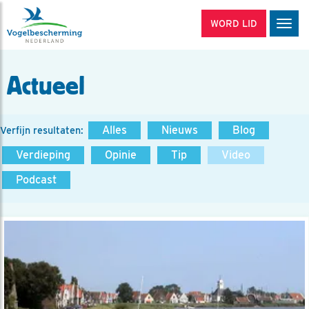
WORD LID
Men
Actueel
Alles
Nieuws
Blog
Verfijn resultaten:
Verdieping
Opinie
Tip
Video
Podcast