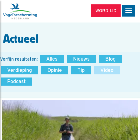
WORD LID
Men
Actueel
Alles
Nieuws
Blog
Verfijn resultaten:
Verdieping
Opinie
Tip
Video
Podcast