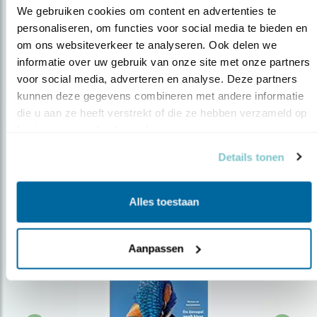
We gebruiken cookies om content en advertenties te 
personaliseren, om functies voor social media te bieden en 
om ons websiteverkeer te analyseren. Ook delen we 
Op de hoogte blijven?
informatie over uw gebruik van onze site met onze partners 
Meld je aan en ontvang nieuws, inspiratie, acties en tips
voor social media, adverteren en analyse. Deze partners 
over vogels en activiteiten van Vogelbescherming.
kunnen deze gegevens combineren met andere informatie 
die u aan ze heeft verstrekt of die ze hebben verzameld op 
AANMELDEN VOGELNIEUWS
basis van uw gebruik van hun services.
Details tonen
Volg ons via social media
Alles toestaan
Aanpassen