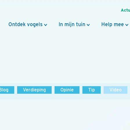
Actu
Ontdek vogels
In mijn tuin
Help mee
Blog
Verdieping
Opinie
Tip
Video