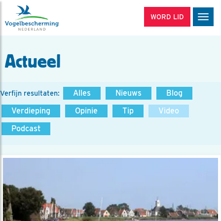
WORD LID
Men
Actueel
Alles
Nieuws
Blog
Verfijn resultaten:
Verdieping
Opinie
Tip
Video
Podcast