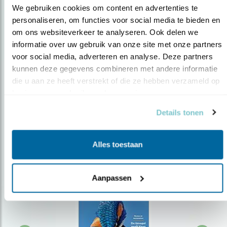
We gebruiken cookies om content en advertenties te 
personaliseren, om functies voor social media te bieden en 
om ons websiteverkeer te analyseren. Ook delen we 
Op de hoogte blijven?
informatie over uw gebruik van onze site met onze partners 
Meld je aan en ontvang nieuws, inspiratie, acties en tips
voor social media, adverteren en analyse. Deze partners 
over vogels en activiteiten van Vogelbescherming.
kunnen deze gegevens combineren met andere informatie 
die u aan ze heeft verstrekt of die ze hebben verzameld op 
AANMELDEN VOGELNIEUWS
basis van uw gebruik van hun services.
Details tonen
Volg ons via social media
Alles toestaan
Aanpassen