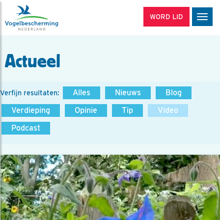
WORD LID
Men
Actueel
Alles
Nieuws
Blog
Verfijn resultaten:
Verdieping
Opinie
Tip
Video
Podcast