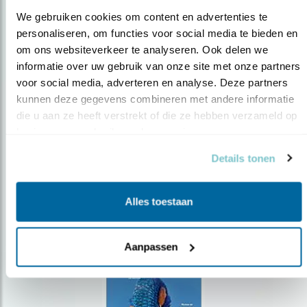
We gebruiken cookies om content en advertenties te 
personaliseren, om functies voor social media te bieden en 
om ons websiteverkeer te analyseren. Ook delen we 
Op de hoogte blijven?
informatie over uw gebruik van onze site met onze partners 
voor social media, adverteren en analyse. Deze partners 
Meld je aan en ontvang nieuws, inspiratie, acties en tips
over vogels en activiteiten van Vogelbescherming.
kunnen deze gegevens combineren met andere informatie 
die u aan ze heeft verstrekt of die ze hebben verzameld op 
AANMELDEN VOGELNIEUWS
basis van uw gebruik van hun services.
Details tonen
Volg ons via social media
Alles toestaan
Aanpassen