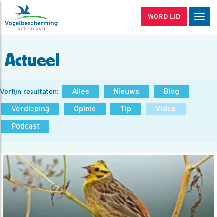
WORD LID
Men
Actueel
Alles
Nieuws
Blog
Verfijn resultaten:
Verdieping
Opinie
Tip
Video
Podcast