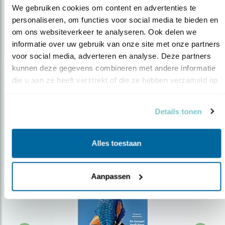
We gebruiken cookies om content en advertenties te 
personaliseren, om functies voor social media te bieden en 
om ons websiteverkeer te analyseren. Ook delen we 
Op de hoogte blijven?
informatie over uw gebruik van onze site met onze partners 
Meld je aan en ontvang nieuws, inspiratie, acties en tips
voor social media, adverteren en analyse. Deze partners 
over vogels en activiteiten van Vogelbescherming.
kunnen deze gegevens combineren met andere informatie 
die u aan ze heeft verstrekt of die ze hebben verzameld op 
AANMELDEN VOGELNIEUWS
basis van uw gebruik van hun services.
Details tonen
Volg ons via social media
Alles toestaan
Aanpassen