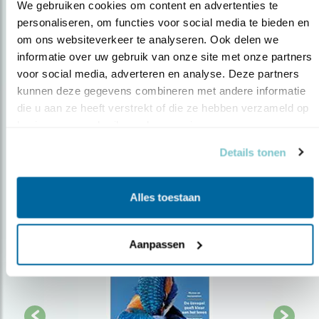
We gebruiken cookies om content en advertenties te 
personaliseren, om functies voor social media te bieden en 
Op de hoogte blijven?
om ons websiteverkeer te analyseren. Ook delen we 
informatie over uw gebruik van onze site met onze partners 
Meld je aan en ontvang nieuws, inspiratie, acties en tips
voor social media, adverteren en analyse. Deze partners 
over vogels en activiteiten van Vogelbescherming.
kunnen deze gegevens combineren met andere informatie 
AANMELDEN VOGELNIEUWS
die u aan ze heeft verstrekt of die ze hebben verzameld op 
basis van uw gebruik van hun services.
Volg ons via social media
Details tonen
Alles toestaan
Aanpassen