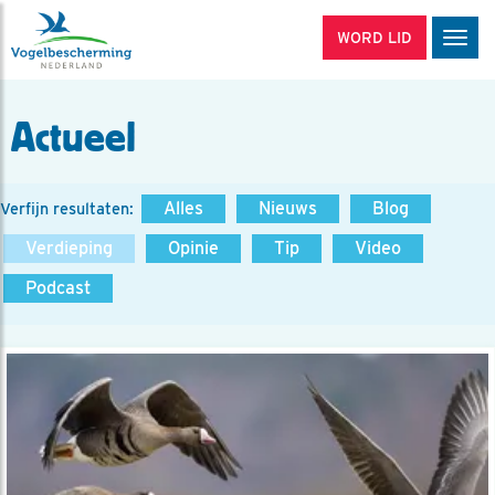
WORD LID
Men
Actueel
Alles
Nieuws
Blog
Verfijn resultaten:
Verdieping
Opinie
Tip
Video
Podcast