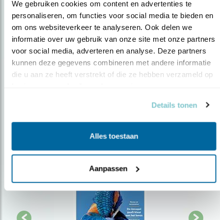
We gebruiken cookies om content en advertenties te 
personaliseren, om functies voor social media te bieden en 
Op de hoogte blijven?
om ons websiteverkeer te analyseren. Ook delen we 
informatie over uw gebruik van onze site met onze partners 
Meld je aan en ontvang nieuws, inspiratie, acties en tips
voor social media, adverteren en analyse. Deze partners 
over vogels en activiteiten van Vogelbescherming.
kunnen deze gegevens combineren met andere informatie 
AANMELDEN VOGELNIEUWS
die u aan ze heeft verstrekt of die ze hebben verzameld op 
basis van uw gebruik van hun services.
Volg ons via social media
Details tonen
Alles toestaan
Aanpassen