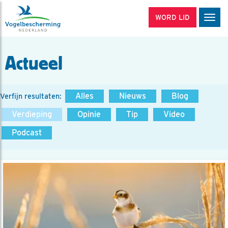
WORD LID
Men
Actueel
Alles
Nieuws
Blog
Verfijn resultaten:
Verdieping
Opinie
Tip
Video
Podcast