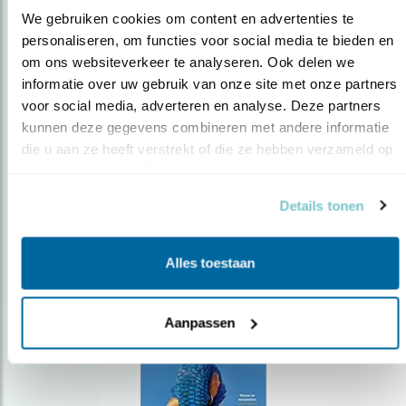
We gebruiken cookies om content en advertenties te 
personaliseren, om functies voor social media te bieden en 
om ons websiteverkeer te analyseren. Ook delen we 
Op de hoogte blijven?
informatie over uw gebruik van onze site met onze partners 
Meld je aan en ontvang nieuws, inspiratie, acties en tips
voor social media, adverteren en analyse. Deze partners 
over vogels en activiteiten van Vogelbescherming.
kunnen deze gegevens combineren met andere informatie 
die u aan ze heeft verstrekt of die ze hebben verzameld op 
AANMELDEN VOGELNIEUWS
basis van uw gebruik van hun services.
Details tonen
Volg ons via social media
Alles toestaan
Aanpassen