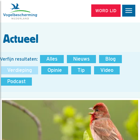
WORD LID
Men
Actueel
Alles
Nieuws
Blog
Verfijn resultaten:
Verdieping
Opinie
Tip
Video
Podcast