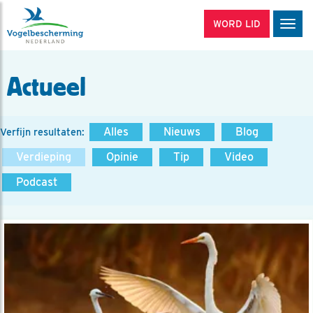
WORD LID
Men
Actueel
Alles
Nieuws
Blog
Verfijn resultaten:
Verdieping
Opinie
Tip
Video
Podcast