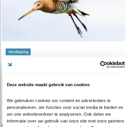
Verdieping
De gouden eeuw van het vogelonderzoek
15.09.20
Interview Henk van der Jeugd van het
Centrum voor vogeltrek en -demografie...
Deze website maakt gebruik van cookies
lees meer
We gebruiken cookies om content en advertenties te 
personaliseren, om functies voor social media te bieden en 
om ons websiteverkeer te analyseren. Ook delen we 
informatie over uw gebruik van onze site met onze partners 