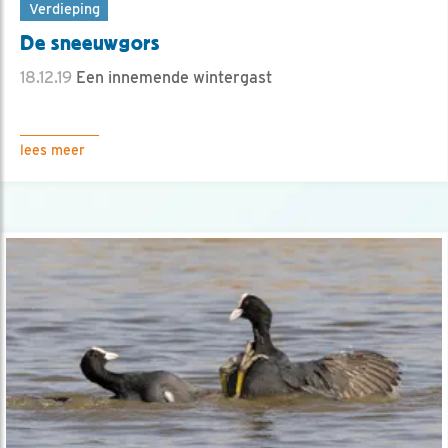
Verdieping
De sneeuwgors
18.12.19
Een innemende wintergast
lees meer