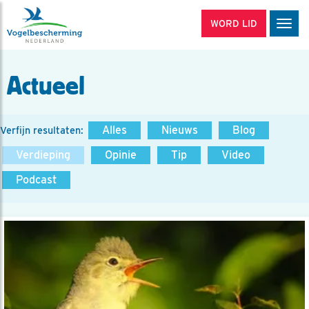
WORD LID
Men
Actueel
Alles
Nieuws
Blog
Verfijn resultaten:
Verdieping
Opinie
Tip
Video
Podcast