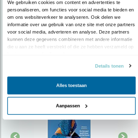
We gebruiken cookies om content en advertenties te 
personaliseren, om functies voor social media te bieden en 
Op de hoogte blijven?
om ons websiteverkeer te analyseren. Ook delen we 
informatie over uw gebruik van onze site met onze partners 
Meld je aan en ontvang nieuws, inspiratie, acties en tips
voor social media, adverteren en analyse. Deze partners 
over vogels en activiteiten van Vogelbescherming.
kunnen deze gegevens combineren met andere informatie 
AANMELDEN VOGELNIEUWS
die u aan ze heeft verstrekt of die ze hebben verzameld op 
basis van uw gebruik van hun services.
Volg ons via social media
Details tonen
Alles toestaan
Aanpassen