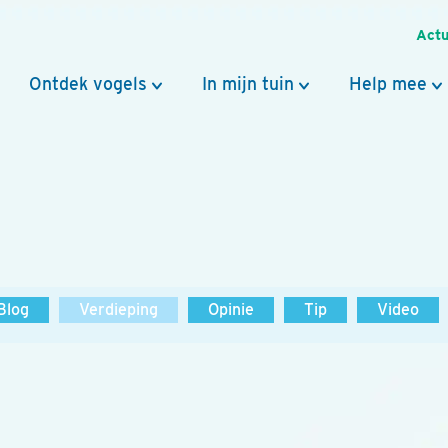
Actu
Ontdek vogels
In mijn tuin
Help mee
Blog
Verdieping
Opinie
Tip
Video