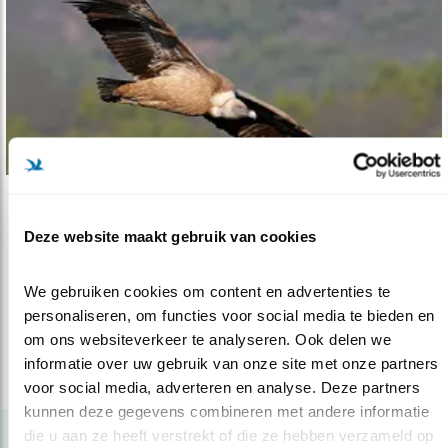
Verdieping
Deze website maakt gebruik van cookies
Gieren: een kwestie van dood en leven
20.06.16
Als er niks gebeurt, sterven gieren in Afrika
We gebruiken cookies om content en advertenties te 
uit. BirdLife Africa heeft ee..
personaliseren, om functies voor social media te bieden en 
om ons websiteverkeer te analyseren. Ook delen we 
informatie over uw gebruik van onze site met onze partners 
lees meer
voor social media, adverteren en analyse. Deze partners 
kunnen deze gegevens combineren met andere informatie 
die u aan ze heeft verstrekt of die ze hebben verzameld op 