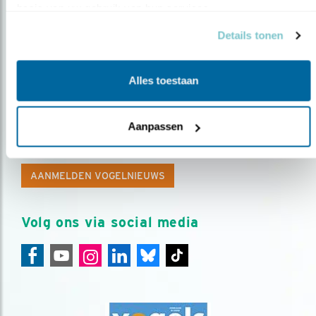
basis van uw gebruik van hun services.
Details tonen
Alles toestaan
Op de hoogte blijven?
Aanpassen
Meld je aan en ontvang nieuws, inspiratie, acties en tips
over vogels en activiteiten van Vogelbescherming.
AANMELDEN VOGELNIEUWS
Volg ons via social media