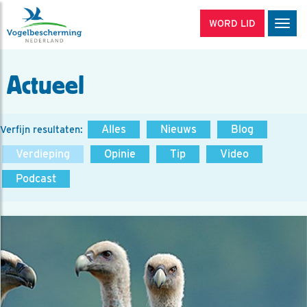
WORD LID
Men
Actueel
Alles
Nieuws
Blog
Verfijn resultaten:
Verdieping
Opinie
Tip
Video
Podcast