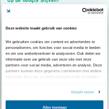
Op de hoogte blijven?
Meld je aan en ontvang nieuws, inspiratie, acties en tips
over vogels en activiteiten van Vogelbescherming.
AANMELDEN VOGELNIEUWS
Deze website maakt gebruik van cookies
Volg ons via social media
We gebruiken cookies om content en advertenties te 
personaliseren, om functies voor social media te bieden 
en om ons websiteverkeer te analyseren. Ook delen we 
informatie over uw gebruik van onze site met onze 
partners voor social media, adverteren en analyse. Deze 
partners kunnen deze gegevens combineren met andere 
informatie die u aan ze heeft verstrekt of die ze hebben 
verzameld op basis van uw gebruik van hun services.
Details tonen
Alles toestaan