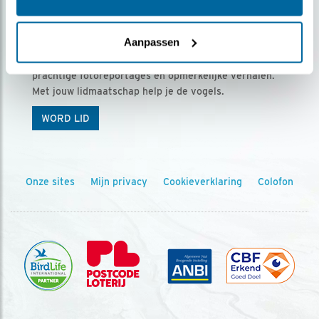
Ontvang 5 x Vogels voor € 36,00 per jaar
Aanpassen
Vogels is het tijdschrift voor onze leden, met
prachtige fotoreportages en opmerkelijke verhalen.
Met jouw lidmaatschap help je de vogels.
WORD LID
Onze sites
Mijn privacy
Cookieverklaring
Colofon