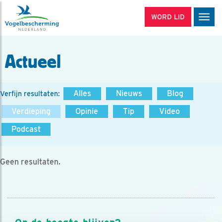
WORD LID
Men
Actueel
Alles
Nieuws
Blog
Verfijn resultaten:
Verdieping
Opinie
Tip
Video
Podcast
Geen resultaten.