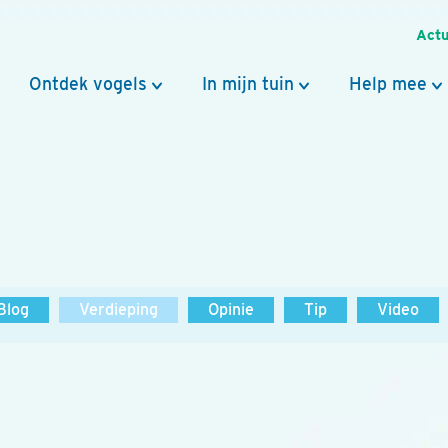
Actu
Ontdek vogels
In mijn tuin
Help mee
Blog
Verdieping
Opinie
Tip
Video