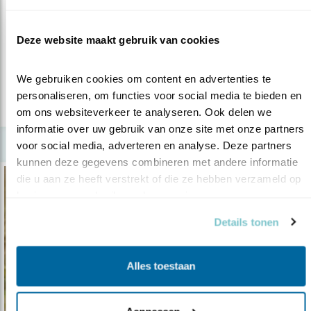
Stikstof: simpel
07.10.22
Snapt u hoe het exact zit met stikstof? En is
Deze website maakt gebruik van cookies
het ook ongezond voor mensen?
We gebruiken cookies om content en advertenties te 
personaliseren, om functies voor social media te bieden en 
lees meer
om ons websiteverkeer te analyseren. Ook delen we 
informatie over uw gebruik van onze site met onze partners 
voor social media, adverteren en analyse. Deze partners 
kunnen deze gegevens combineren met andere informatie 
die u aan ze heeft verstrekt of die ze hebben verzameld op 
basis van uw gebruik van hun services.
Details tonen
Alles toestaan