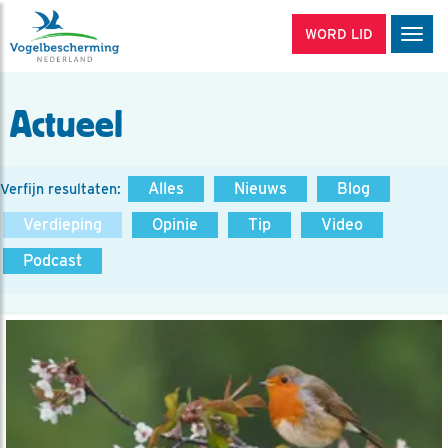
WORD LID
Men
Actueel
Alles
Nieuws
Blog
Verfijn resultaten:
Verdieping
Opinie
Tip
Video
Podcast