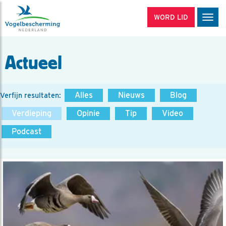
WORD LID
Men
Actueel
Alles
Nieuws
Blog
Verfijn resultaten:
Verdieping
Opinie
Tip
Video
Podcast