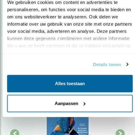
We gebruiken cookies om content en advertenties te 
personaliseren, om functies voor social media te bieden en 
Op de hoogte blijven?
om ons websiteverkeer te analyseren. Ook delen we 
informatie over uw gebruik van onze site met onze partners 
Meld je aan en ontvang nieuws, inspiratie, acties en tips
voor social media, adverteren en analyse. Deze partners 
over vogels en activiteiten van Vogelbescherming.
kunnen deze gegevens combineren met andere informatie 
AANMELDEN VOGELNIEUWS
die u aan ze heeft verstrekt of die ze hebben verzameld op 
basis van uw gebruik van hun services.
Volg ons via social media
Details tonen
Alles toestaan
Aanpassen