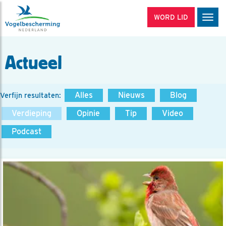
WORD LID
Men
Actueel
Alles
Nieuws
Blog
Verfijn resultaten:
Verdieping
Opinie
Tip
Video
Podcast