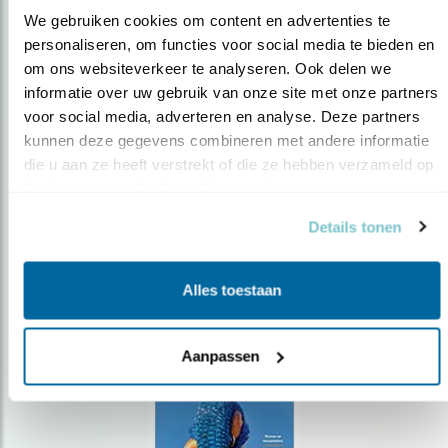
We gebruiken cookies om content en advertenties te 
personaliseren, om functies voor social media te bieden en 
om ons websiteverkeer te analyseren. Ook delen we 
Op de hoogte blijven?
informatie over uw gebruik van onze site met onze partners 
Meld je aan en ontvang nieuws, inspiratie, acties en tips
voor social media, adverteren en analyse. Deze partners 
over vogels en activiteiten van Vogelbescherming.
kunnen deze gegevens combineren met andere informatie 
die u aan ze heeft verstrekt of die ze hebben verzameld op 
AANMELDEN VOGELNIEUWS
basis van uw gebruik van hun services.
Details tonen
Volg ons via social media
Alles toestaan
Aanpassen