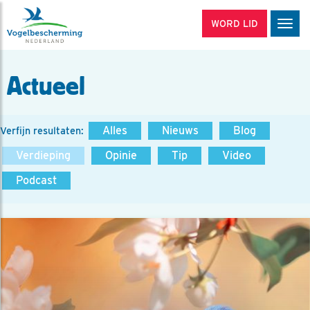
WORD LID
Men
Actueel
Alles
Nieuws
Blog
Verfijn resultaten:
Verdieping
Opinie
Tip
Video
Podcast