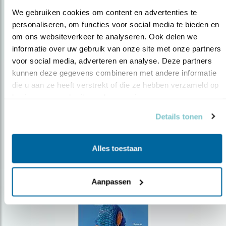
We gebruiken cookies om content en advertenties te 
personaliseren, om functies voor social media te bieden en 
om ons websiteverkeer te analyseren. Ook delen we 
Op de hoogte blijven?
informatie over uw gebruik van onze site met onze partners 
voor social media, adverteren en analyse. Deze partners 
Meld je aan en ontvang nieuws, inspiratie, acties en tips
over vogels en activiteiten van Vogelbescherming.
kunnen deze gegevens combineren met andere informatie 
die u aan ze heeft verstrekt of die ze hebben verzameld op 
AANMELDEN VOGELNIEUWS
basis van uw gebruik van hun services.
Details tonen
Volg ons via social media
Alles toestaan
Aanpassen